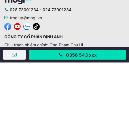
028 73001234 - 024 73001234
trogiup@mogi.vn
CÔNG TY CỔ PHẦN ĐỊNH ANH
Chịu trách nhiệm chính: Ông Phạm Chu Hi
Giấy phép số: 429/GP-BTTTT do Bộ TTTT cấp ngày
0356 543 xxx
11/10/2019
Trụ sở chính:
Số 28 - 30 Đường số 2, Khu phố Hưng Gia 5, Phường Tân
Hưng, Thành phố Hồ Chí Minh, Việt Nam
Văn phòng giao dịch:
67/3 Lý Long Tường, Khu phố Nam Quang 2, Phường Tân
Hưng, Thành phố Hồ Chí Minh
38 Cửa Đông, Phường Hoàn Kiếm, Thành phố Hà Nội