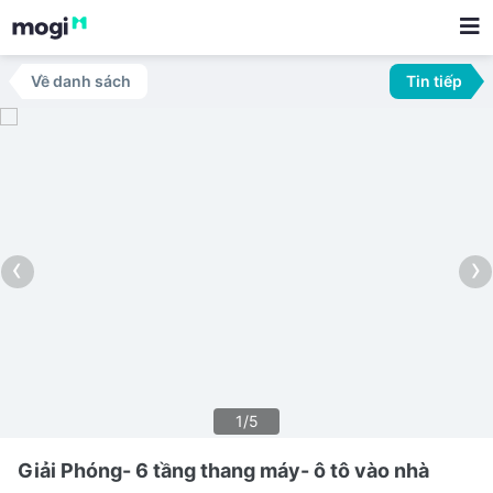
Về danh sách
Tin tiếp
‹
›
1/5
Giải Phóng- 6 tầng thang máy- ô tô vào nhà