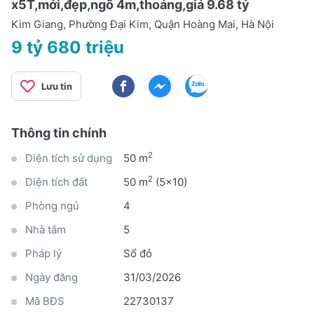
x5T,mới,đẹp,ngõ 4m,thoáng,giá 9.68 tỷ
Kim Giang, Phường Đại Kim, Quận Hoàng Mai, Hà Nội
9 tỷ 680 triệu
Lưu tin
Thông tin chính
2
Diện tích sử dụng
50 m
2
Diện tích đất
50 m
(5x10)
Phòng ngủ
4
Nhà tắm
5
Pháp lý
Sổ đỏ
Ngày đăng
31/03/2026
Mã BĐS
22730137