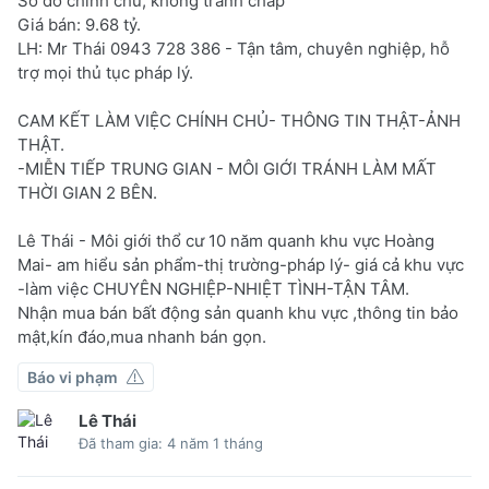
Sổ đỏ chính chủ, không tranh chấp
Giá bán: 9.68 tỷ.
LH: Mr Thái 0943 728 386 - Tận tâm, chuyên nghiệp, hỗ
trợ mọi thủ tục pháp lý.
CAM KẾT LÀM VIỆC CHÍNH CHỦ- THÔNG TIN THẬT-ẢNH
THẬT.
-MIỄN TIẾP TRUNG GIAN - MÔI GIỚI TRÁNH LÀM MẤT
THỜI GIAN 2 BÊN.
Lê Thái - Môi giới thổ cư 10 năm quanh khu vực Hoàng
Mai- am hiểu sản phẩm-thị trường-pháp lý- giá cả khu vực
-làm việc CHUYÊN NGHIỆP-NHIỆT TÌNH-TẬN TÂM.
Nhận mua bán bất động sản quanh khu vực ,thông tin bảo
mật,kín đáo,mua nhanh bán gọn.
Báo vi phạm
Lê Thái
Đã tham gia: 4 năm 1 tháng