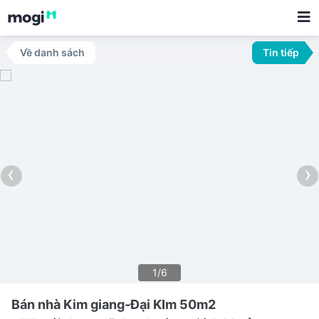
Về danh sách
Tin tiếp
‹
›
1/6
Bán nhà Kim giang-Đại KIm 50m2