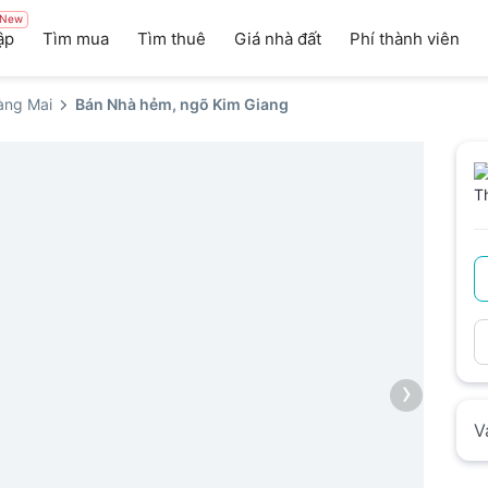
New
ập
Tìm mua
Tìm thuê
Giá nhà đất
Phí thành viên
àng Mai
Bán Nhà hẻm, ngõ Kim Giang
›
V