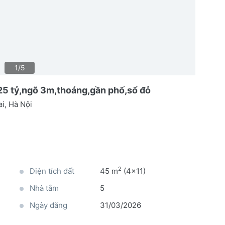
1/5
5 tỷ,ngõ 3m,thoáng,gần phố,sổ đỏ
i, Hà Nội
2
Diện tích đất
45 m
(4x11)
Nhà tắm
5
Ngày đăng
31/03/2026