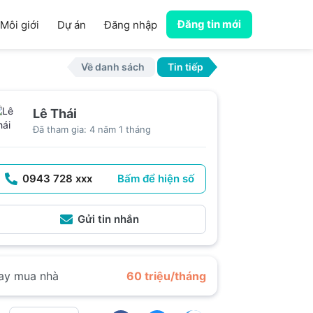
Đăng tin mới
Môi giới
Dự án
Đăng nhập
Về danh sách
Tin tiếp
Lê Thái
Đã tham gia: 4 năm 1 tháng
0943 728 xxx
Bấm để hiện số
Gửi tin nhắn
ay mua nhà
60 triệu/tháng