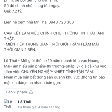
phim, bể bơi đến chợ dân sinh.
Sổ đỏ chính chủ, sang tên ngay.
Giá: 7.2 tỷ.
Liên hệ xem nhà Mr Thái 0943 728 386
CAM KẾT LÀM VIỆC CHÍNH CHỦ- THÔNG TIN THẬT-ẢNH
THẬT.
-MIỄN TIẾP TRUNG GIAN - MÔI GIỚI TRÁNH LÀM MẤT
THỜI GIAN 2 BÊN.
Lê Thái - Môi giới thổ cư 10 năm quanh khu vực Hoàng
Mai- am hiểu sản phẩm-thị trường-pháp lý- giá cả khu vực
-làm việc CHUYÊN NGHIỆP-NHIỆT TÌNH-TẬN TÂM.
Nhận mua bán bất động sản quanh khu vực ,thông tin bảo
mật,kín đáo,mua nhanh bán gọn.
Báo vi phạm
Lê Thái
Đã tham gia: 4 năm 1 tháng