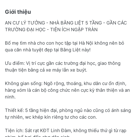
Giới thiệu
AN CƯ LÝ TƯỞNG - NHÀ BẰNG LIỆT 5 TẦNG - GẦN CÁC
TRƯỜNG ĐẠI HỌC - TIỆN ÍCH NGẬP TRÀN
Bố mẹ tìm nhà cho con học tập tại Hà Nội không nên bỏ
qua căn nhà tuyệt đẹp tại Bằng Liệt này!
Ưu điểm: Vị trí cực gần các trường đại học, giao thông
thuận tiện bằng cả xe máy lẫn xe buýt.
Không gian sống: Ngõ rộng, thoáng, khu dân cư ổn định,
hàng xóm là cán bộ công chức nên cực kỳ thân thiện và an
ninh.
Thiết kế: 5 tầng hiện đại, phòng ngủ nào cũng có ánh sáng
tự nhiên, wc khép kín riêng tư cho các con.
Tiện ích: Sát rạt KĐT Linh Đàm, không thiếu thứ gì từ rạp