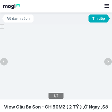
Về danh sách
Tin tiếp
‹
›
1/7
View Cầu Ba Son - CH 50M2 ( 2 TỶ ) ,Ở Ngay ,Sổ