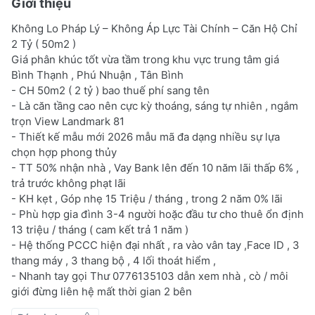
Giới thiệu
Không Lo Pháp Lý – Không Áp Lực Tài Chính – Căn Hộ Chỉ
2 Tỷ ( 50m2 )
Giá phân khúc tốt vừa tầm trong khu vực trung tâm giá
Bình Thạnh , Phú Nhuận , Tân Bình
- CH 50m2 ( 2 tỷ ) bao thuế phí sang tên
- Là căn tầng cao nên cực kỳ thoáng, sáng tự nhiên , ngắm
trọn View Landmark 81
- Thiết kế mẫu mới 2026 mẫu mã đa dạng nhiều sự lựa
chọn hợp phong thủy
- TT 50% nhận nhà , Vay Bank lên đến 10 năm lãi thấp 6% ,
trả trước không phạt lãi
- KH kẹt , Góp nhẹ 15 Triệu / tháng , trong 2 năm 0% lãi
- Phù hợp gia đình 3-4 người hoặc đầu tư cho thuê ổn định
13 triệu / tháng ( cam kết trả 1 năm )
- Hệ thống PCCC hiện đại nhất , ra vào vân tay ,Face ID , 3
thang máy , 3 thang bộ , 4 lối thoát hiểm ,
- Nhanh tay gọi Thư 0776135103 dẫn xem nhà , cò / môi
giới đừng liên hệ mất thời gian 2 bên