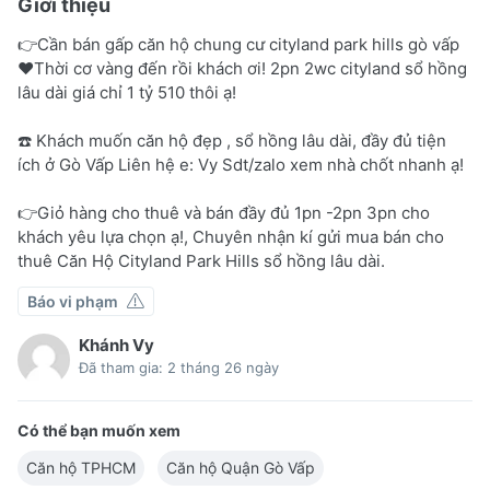
Giới thiệu
👉Cần bán gấp căn hộ chung cư cityland park hills gò vấp
❤️Thời cơ vàng đến rồi khách ơi! 2pn 2wc cityland sổ hồng
lâu dài giá chỉ 1 tỷ 510 thôi ạ!
☎️ Khách muốn căn hộ đẹp , sổ hồng lâu dài, đầy đủ tiện
ích ở Gò Vấp Liên hệ e: Vy Sdt/zalo xem nhà chốt nhanh ạ!
👉Giỏ hàng cho thuê và bán đầy đủ 1pn -2pn 3pn cho
khách yêu lựa chọn ạ!, Chuyên nhận kí gửi mua bán cho
thuê Căn Hộ Cityland Park Hills sổ hồng lâu dài.
Báo vi phạm
Khánh Vy
Đã tham gia: 2 tháng 26 ngày
Có thể bạn muốn xem
Căn hộ TPHCM
Căn hộ Quận Gò Vấp