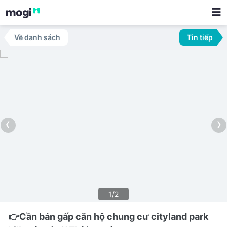
Về danh sách
Tin tiếp
‹
›
1/2
👉Cần bán gấp căn hộ chung cư cityland park