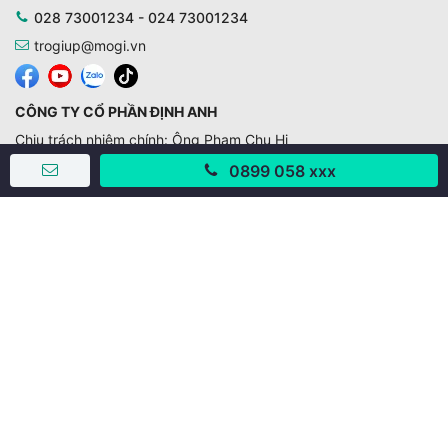
028 73001234 - 024 73001234
trogiup@mogi.vn
CÔNG TY CỔ PHẦN ĐỊNH ANH
Chịu trách nhiệm chính: Ông Phạm Chu Hi
Giấy phép số: 429/GP-BTTTT do Bộ TTTT cấp ngày
0899 058 xxx
11/10/2019
Trụ sở chính:
Số 28 - 30 Đường số 2, Khu phố Hưng Gia 5, Phường Tân
Hưng, Thành phố Hồ Chí Minh, Việt Nam
Văn phòng giao dịch:
67/3 Lý Long Tường, Khu phố Nam Quang 2, Phường Tân
Hưng, Thành phố Hồ Chí Minh
38 Cửa Đông, Phường Hoàn Kiếm, Thành phố Hà Nội