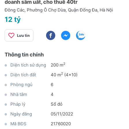
doanh sầm uất, cho thuê 40tr
Đông Các, Phường Ô Chợ Dừa, Quận Đống Đa, Hà Nội
12 tỷ
Lưu tin
Thông tin chính
2
Diện tích sử dụng
200 m
2
Diện tích đất
40 m
(4x10)
Phòng ngủ
6
Nhà tắm
4
Pháp lý
Sổ đỏ
Ngày đăng
05/11/2022
Mã BĐS
21760020