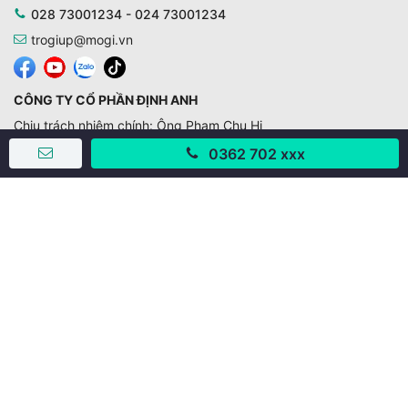
028 73001234 - 024 73001234
trogiup@mogi.vn
CÔNG TY CỔ PHẦN ĐỊNH ANH
Chịu trách nhiệm chính: Ông Phạm Chu Hi
Giấy phép số: 429/GP-BTTTT do Bộ TTTT cấp ngày
0362 702 xxx
11/10/2019
Trụ sở chính:
Số 28 - 30 Đường số 2, Khu phố Hưng Gia 5, Phường Tân
Hưng, Thành phố Hồ Chí Minh, Việt Nam
Văn phòng giao dịch:
67/3 Lý Long Tường, Khu phố Nam Quang 2, Phường Tân
Hưng, Thành phố Hồ Chí Minh
38 Cửa Đông, Phường Hoàn Kiếm, Thành phố Hà Nội