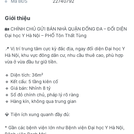
Mã BĐS
22740792
Giới thiệu
🏡 CHÍNH CHỦ GỬI BÁN NHÀ QUẬN ĐỐNG ĐA – ĐỐI DIỆN
Đại học Y Hà Nội – PHỐ Tôn Thất Tùng
📍 Vị trí trung tâm cực kỳ đắc địa, ngay đối diện Đại học Y
Hà Nội, khu vực đông dân cư, nhu cầu thuê cao, phù hợp
vừa ở vừa đầu tư giữ tiền.
🔹 Diện tích: 36m²
🔹 Kết cấu: 5 tầng kiên cố
🔹 Giá bán: Nhỉnh 8 tỷ
🔹 Sổ đỏ chính chủ, pháp lý rõ ràng
🔹 Hàng kín, không qua trung gian
💎 Tiện ích xung quanh đầy đủ:
* Gần các bệnh viện lớn như Bệnh viện Đại học Y Hà Nội,