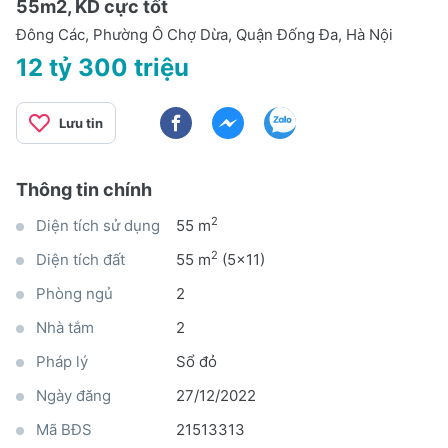
55m2, KD cực tốt
Đông Các, Phường Ô Chợ Dừa, Quận Đống Đa, Hà Nội
12 tỷ 300 triệu
Lưu tin
Thông tin chính
2
Diện tích sử dụng
55 m
2
Diện tích đất
55 m
(5x11)
Phòng ngủ
2
Nhà tắm
2
Pháp lý
Sổ đỏ
Ngày đăng
27/12/2022
Mã BĐS
21513313