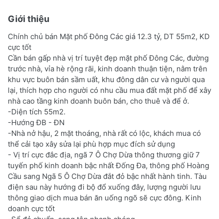
Giới thiệu
Chính chủ bán Mặt phố Đông Các giá 12.3 tỷ, DT 55m2, KD
cực tốt
Cần bán gấp nhà vị trí tuyệt đẹp mặt phố Đông Các, đường
trước nhà, vỉa hè rộng rãi, kinh doanh thuận tiện, nằm trên
khu vực buôn bán sầm uất, khu đông dân cư và người qua
lại, thích hợp cho người có nhu cầu mua đất mặt phố để xây
nhà cao tầng kinh doanh buôn bán, cho thuê và để ở.
-Diện tích 55m2.
-Hướng ĐB - ĐN
-Nhà nở hậu, 2 mặt thoáng, nhà rất có lộc, khách mua có
thể cải tạo xây sửa lại phù hợp mục đích sử dụng
- Vị trí cực đắc địa, ngã 7 Ô Chợ Dừa thông thương giữ 7
tuyến phố kinh doanh bậc nhất Đống Đa, thông phố Hoàng
Cầu sang Ngã 5 Ô Chợ Dừa đắt đỏ bậc nhất hành tinh. Tàu
điện sau này hướng đi bộ đổ xuống đây, lượng người lưu
thông giao dịch mua bán ăn uống ngõ sẽ cực đông. Kinh
doanh cực tốt