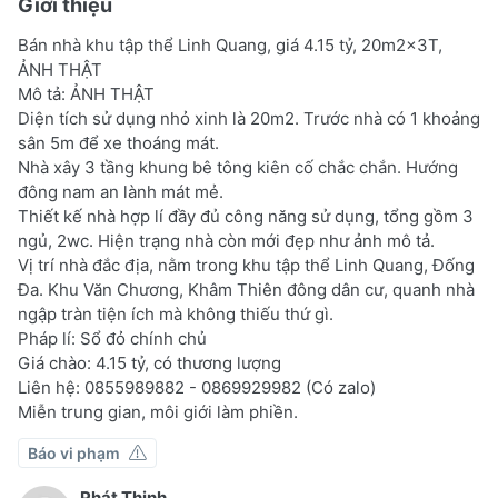
Giới thiệu
Bán nhà khu tập thể Linh Quang, giá 4.15 tỷ, 20m2x3T,
ẢNH THẬT
Mô tả: ẢNH THẬT
Diện tích sử dụng nhỏ xinh là 20m2. Trước nhà có 1 khoảng
sân 5m để xe thoáng mát.
Nhà xây 3 tầng khung bê tông kiên cố chắc chắn. Hướng
đông nam an lành mát mẻ.
Thiết kế nhà hợp lí đầy đủ công năng sử dụng, tổng gồm 3
ngủ, 2wc. Hiện trạng nhà còn mới đẹp như ảnh mô tả.
Vị trí nhà đắc địa, nằm trong khu tập thể Linh Quang, Đống
Đa. Khu Văn Chương, Khâm Thiên đông dân cư, quanh nhà
ngập tràn tiện ích mà không thiếu thứ gì.
Pháp lí: Sổ đỏ chính chủ
Giá chào: 4.15 tỷ, có thương lượng
Liên hệ: 0855989882 - 0869929982 (Có zalo)
Miễn trung gian, môi giới làm phiền.
Báo vi phạm
Phát Thịnh