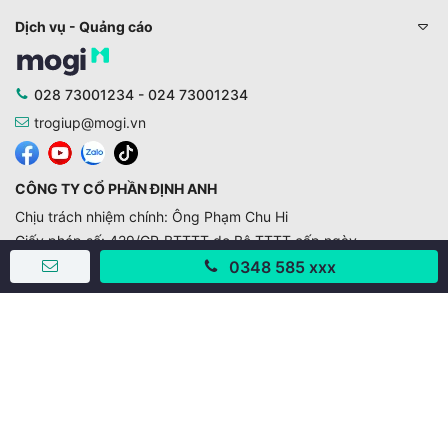
Dịch vụ - Quảng cáo
028 73001234 - 024 73001234
trogiup@mogi.vn
CÔNG TY CỔ PHẦN ĐỊNH ANH
Chịu trách nhiệm chính: Ông Phạm Chu Hi
Giấy phép số: 429/GP-BTTTT do Bộ TTTT cấp ngày
11/10/2019
0348 585 xxx
Trụ sở chính:
Số 28 - 30 Đường số 2, Khu phố Hưng Gia 5, Phường Tân
Hưng, Thành phố Hồ Chí Minh, Việt Nam
Văn phòng giao dịch:
67/3 Lý Long Tường, Khu phố Nam Quang 2, Phường Tân
Hưng, Thành phố Hồ Chí Minh
38 Cửa Đông, Phường Hoàn Kiếm, Thành phố Hà Nội