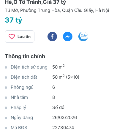
Hè,Ô Tô Tránh,Giá 37 tỷ
Tú Mỡ, Phường Trung Hòa, Quận Cầu Giấy, Hà Nội
37 tỷ
Lưu tin
Thông tin chính
2
Diện tích sử dụng
50 m
2
Diện tích đất
50 m
(5x10)
Phòng ngủ
6
Nhà tắm
8
Pháp lý
Sổ đỏ
Ngày đăng
26/03/2026
Mã BĐS
22730474