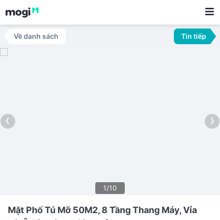
Về danh sách
Tin tiếp
‹
›
1/10
Mặt Phố Tú Mỡ 50M2, 8 Tầng Thang Máy, Vỉa