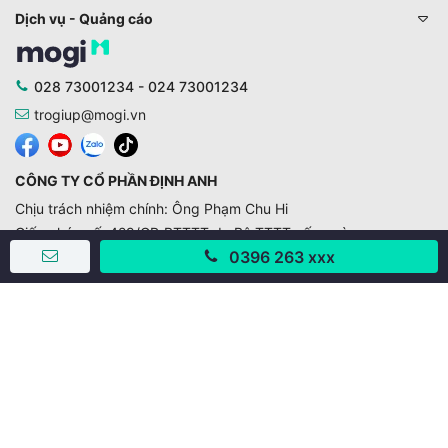
Dịch vụ - Quảng cáo
028 73001234 - 024 73001234
trogiup@mogi.vn
CÔNG TY CỔ PHẦN ĐỊNH ANH
Chịu trách nhiệm chính: Ông Phạm Chu Hi
Giấy phép số: 429/GP-BTTTT do Bộ TTTT cấp ngày
11/10/2019
0396 263 xxx
Trụ sở chính:
Số 28 - 30 Đường số 2, Khu phố Hưng Gia 5, Phường Tân
Hưng, Thành phố Hồ Chí Minh, Việt Nam
Văn phòng giao dịch:
67/3 Lý Long Tường, Khu phố Nam Quang 2, Phường Tân
Hưng, Thành phố Hồ Chí Minh
38 Cửa Đông, Phường Hoàn Kiếm, Thành phố Hà Nội