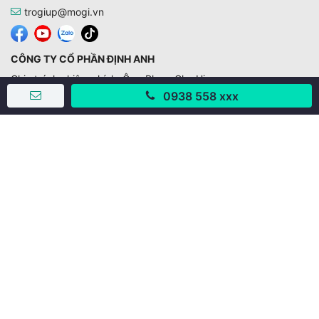
trogiup@mogi.vn
CÔNG TY CỔ PHẦN ĐỊNH ANH
Chịu trách nhiệm chính: Ông Phạm Chu Hi
0938 558 xxx
Giấy phép số: 429/GP-BTTTT do Bộ TTTT cấp ngày
11/10/2019
Trụ sở chính:
Số 28 - 30 Đường số 2, Khu phố Hưng Gia 5, Phường Tân
Hưng, Thành phố Hồ Chí Minh, Việt Nam
Văn phòng giao dịch:
67/3 Lý Long Tường, Khu phố Nam Quang 2, Phường Tân
Hưng, Thành phố Hồ Chí Minh
38 Cửa Đông, Phường Hoàn Kiếm, Thành phố Hà Nội
;