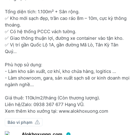
Tổng diện tích: 1.100m² + Sân rộng.
✅ Kho mới sạch đẹp, trần cao ráo 8m – 10m, cực kỳ thông
thoáng.
✅ Có hệ thống PCCC vách tường.
✅ Giao thông thuận lợi, đường xe container vào tận kho.
✅ Vị trí gần Quốc Lộ 1A, gần đường Mã Lò, Tân Kỳ Tân
Quý…
Phù hợp sử dụng:
- Làm kho sản xuất, cơ khí, kho chứa hàng, logitics …
- Làm showroom, gara, sản xuất sạch sẽ or kinh doanh mọi
ngành nghề…
Giá thuê: 110k/m2/tháng (Còn thương lượng).
Liên hệ/Zalo: 0938 367 677 Hạng VŨ.
Xem thêm kho xưởng tại: www.alokhoxuong.com
Báo vi phạm
Alokhoxuong. com