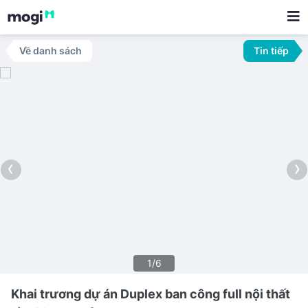
Về danh sách
Tin tiếp
‹
›
1/6
Khai trương dự án Duplex ban công full nội thất