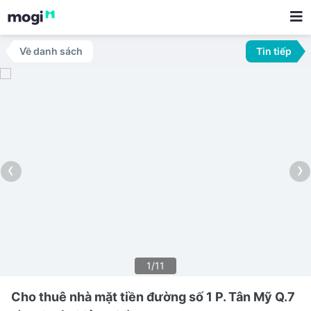
Về danh sách
Tin tiếp
‹
›
1/11
Cho thuê nhà mặt tiền đường số 1 P. Tân Mỹ Q.7