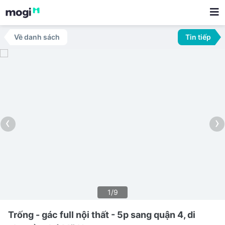
Về danh sách
Tin tiếp
‹
›
1/9
Trống - gác full nội thất - 5p sang quận 4, di