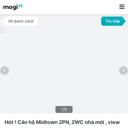
Về danh sách
Tin tiếp
‹
›
1/6
Hót ! Căn hộ Midtown 2PN, 2WC nhà mới , view