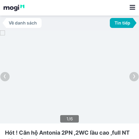
Về danh sách
Tin tiếp
‹
›
1/6
Hót ! Căn hộ Antonia 2PN ,2WC lầu cao ,full NT