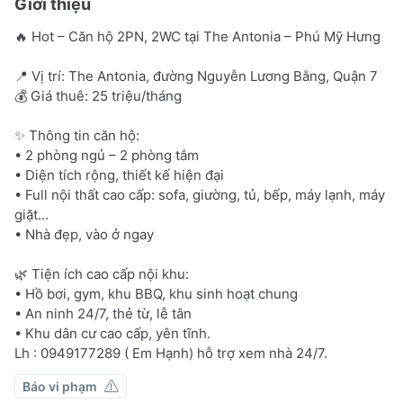
Giới thiệu
🔥 Hot – Căn hộ 2PN, 2WC tại The Antonia – Phú Mỹ Hưng
📍 Vị trí: The Antonia, đường Nguyễn Lương Bằng, Quận 7
💰 Giá thuê: 25 triệu/tháng
✨ Thông tin căn hộ:
• 2 phòng ngủ – 2 phòng tắm
• Diện tích rộng, thiết kế hiện đại
• Full nội thất cao cấp: sofa, giường, tủ, bếp, máy lạnh, máy
giặt…
• Nhà đẹp, vào ở ngay
🌿 Tiện ích cao cấp nội khu:
• Hồ bơi, gym, khu BBQ, khu sinh hoạt chung
• An ninh 24/7, thẻ từ, lễ tân
• Khu dân cư cao cấp, yên tĩnh.
Lh : 0949177289 ( Em Hạnh) hỗ trợ xem nhà 24/7.
Báo vi phạm