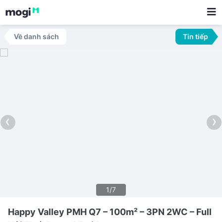
Về danh sách
Tin tiếp
‹
›
1/7
Happy Valley PMH Q7 – 100m² – 3PN 2WC – Full