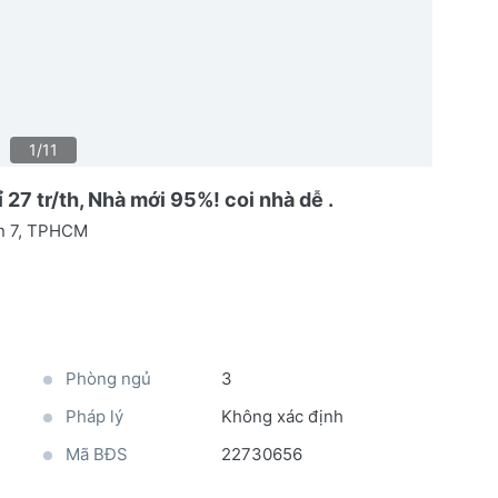
1/11
27 tr/th, Nhà mới 95%! coi nhà dễ .
n 7, TPHCM
Phòng ngủ
3
Pháp lý
Không xác định
Mã BĐS
22730656