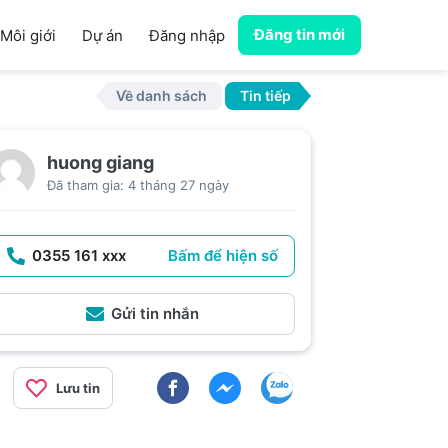
Đăng tin mới
Môi giới
Dự án
Đăng nhập
Về danh sách
Tin tiếp
huong giang
Đã tham gia: 4 tháng 27 ngày
0355 161 xxx
Bấm để hiện số
Gửi tin nhắn
Lưu tin