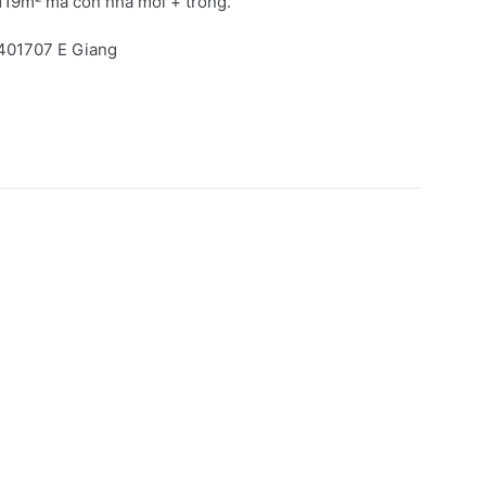
 119m² mà còn nhà mới + trống.
6401707 E Giang