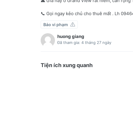
⚠️ Giá này ở Grand View rất hiếm, căn rộng
📞 Gọi ngay kẻo chủ cho thuê mất . Lh 094
Báo vi phạm
huong giang
Đã tham gia: 4 tháng 27 ngày
Tiện ích xung quanh