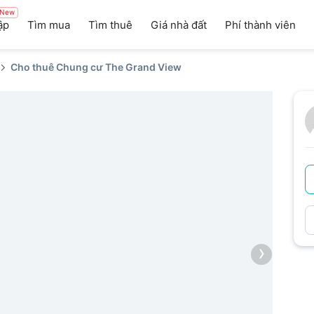
New
ập
Tìm mua
Tìm thuê
Giá nhà đất
Phí thành viên
Cho thuê Chung cư The Grand View
›