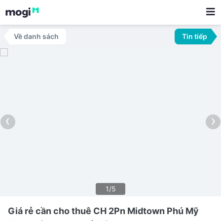
Về danh sách
Tin tiếp
‹
›
1/5
Giá rẻ cần cho thuê CH 2Pn Midtown Phú Mỹ