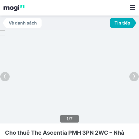
Về danh sách
Tin tiếp
‹
›
1/7
Cho thuê The Ascentia PMH 3PN 2WC – Nhà