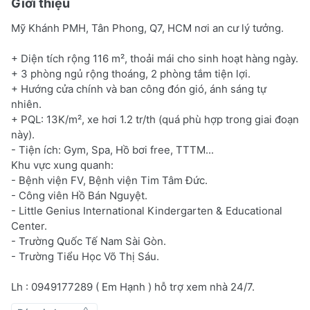
Giới thiệu
Mỹ Khánh PMH, Tân Phong, Q7, HCM nơi an cư lý tưởng.
+ Diện tích rộng 116 m², thoải mái cho sinh hoạt hàng ngày.
+ 3 phòng ngủ rộng thoáng, 2 phòng tắm tiện lợi.
+ Hướng cửa chính và ban công đón gió, ánh sáng tự
nhiên.
+ PQL: 13K/m², xe hơi 1.2 tr/th (quá phù hợp trong giai đoạn
này).
- Tiện ích: Gym, Spa, Hồ bơi free, TTTM...
Khu vực xung quanh:
- Bệnh viện FV, Bệnh viện Tim Tâm Đức.
- Công viên Hồ Bán Nguyệt.
- Little Genius International Kindergarten & Educational
Center.
- Trường Quốc Tế Nam Sài Gòn.
- Trường Tiểu Học Võ Thị Sáu.
Lh : 0949177289 ( Em Hạnh ) hỗ trợ xem nhà 24/7.