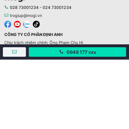
028 73001234 - 024 73001234
trogiup@mogi.vn
CÔNG TY CỔ PHẦN ĐỊNH ANH
Chịu trách nhiệm chính: Ông Phạm Chu Hi
Giấy phép số: 429/GP-BTTTT do Bộ TTTT cấp ngày
0949 177 xxx
11/10/2019
Trụ sở chính:
Số 28 - 30 Đường số 2, Khu phố Hưng Gia 5, Phường Tân
Hưng, Thành phố Hồ Chí Minh, Việt Nam
Văn phòng giao dịch:
67/3 Lý Long Tường, Khu phố Nam Quang 2, Phường Tân
Hưng, Thành phố Hồ Chí Minh
38 Cửa Đông, Phường Hoàn Kiếm, Thành phố Hà Nội