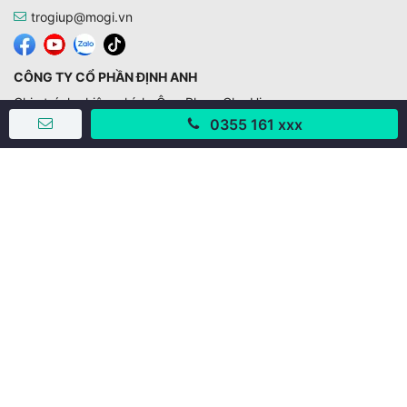
trogiup@mogi.vn
CÔNG TY CỔ PHẦN ĐỊNH ANH
Chịu trách nhiệm chính: Ông Phạm Chu Hi
0355 161 xxx
Giấy phép số: 429/GP-BTTTT do Bộ TTTT cấp ngày
11/10/2019
Trụ sở chính:
Số 28 - 30 Đường số 2, Khu phố Hưng Gia 5, Phường Tân
Hưng, Thành phố Hồ Chí Minh, Việt Nam
Văn phòng giao dịch:
67/3 Lý Long Tường, Khu phố Nam Quang 2, Phường Tân
Hưng, Thành phố Hồ Chí Minh
38 Cửa Đông, Phường Hoàn Kiếm, Thành phố Hà Nội
;