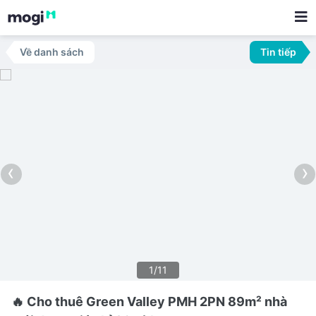
Về danh sách
Tin tiếp
‹
›
1/11
🔥 Cho thuê Green Valley PMH 2PN 89m² nhà