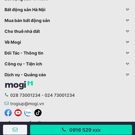
Bất động sản Hà Nội
Mua bán bất động sản
Cho thuê nhà đất
Về Mogi
Đối Tác - Thông tin
Công cụ - Tiện ích
Dịch vụ - Quảng cáo
028 73001234 - 024 73001234
trogiup@mogi.vn
CÔNG TY CỔ PHẦN ĐỊNH ANH
0916 529 xxx
Chịu trách nhiệm chính: Ông Phạm Chu Hi