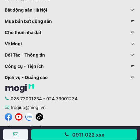
Bất động sản Hà Nội
Mua bán bất động sản
Cho thuê nhà đất
Về Mogi
Đối Tác - Thông tin
Công cụ - Tiện ích
Dịch vụ - Quảng cáo
028 73001234 - 024 73001234
trogiup@mogi.vn
CÔNG TY CỔ PHẦN ĐỊNH ANH
0911 022 xxx
Chịu trách nhiệm chính: Ông Phạm Chu Hi