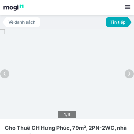
Về danh sách
Tin tiếp
‹
›
1/9
Cho Thuê CH Hưng Phúc, 79m², 2PN-2WC, nhà