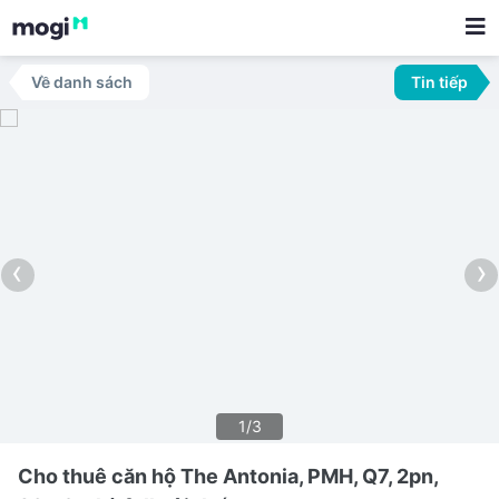
Về danh sách
Tin tiếp
‹
›
1/3
Cho thuê căn hộ The Antonia, PMH, Q7, 2pn,