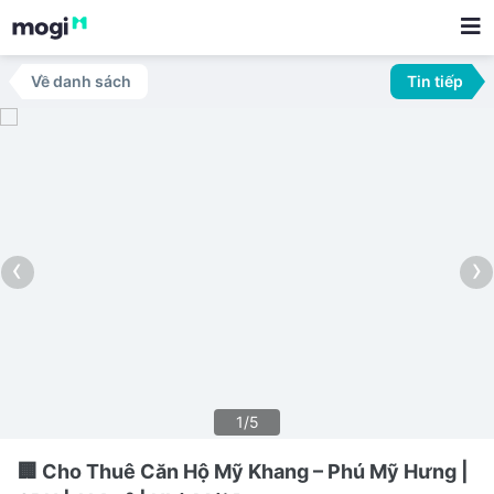
Về danh sách
Tin tiếp
‹
›
1/5
🏢 Cho Thuê Căn Hộ Mỹ Khang – Phú Mỹ Hưng |