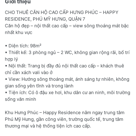
Giới thiệu
CHO THUÊ CĂN HỘ CAO CẤP HƯNG PHÚC – HAPPY
RESIDENCE, PHÚ MỸ HƯNG, QUẬN 7
Căn hộ đẹp – nội thất cao cấp – view sông thoáng mát bậc
nhất khu vực
▪ Diện tích: 98m²
▪ Thiết kế: 3 phòng ngủ – 2 WC, không gian rộng rãi, bố trí
hợp lý
▪ Nội thất: Trang bị đầy đủ nội thất cao cấp – khách thuê
chỉ cần xách vali vào ở
▪ View: Hướng sông thoáng mát, ánh sáng tự nhiên, không
gian sống yên tĩnh và trong lành
▪ Tiện ích: Có ô đậu xe hơi, khu dân cư an ninh, môi trường
sống văn minh
Khu Hưng Phúc – Happy Residence nằm ngay trung tâm
Phú Mỹ Hưng, gần công viên, trường quốc tế, trung tâm
thương mại và hệ thống tiện ích cao cấp.