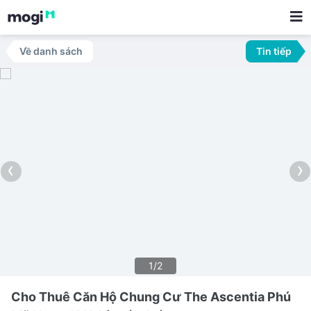
Về danh sách
Tin tiếp
‹
›
1/2
Cho Thuê Căn Hộ Chung Cư The Ascentia Phú