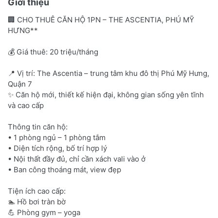
Giới thiệu
🏢 CHO THUÊ CĂN HỘ 1PN – THE ASCENTIA, PHÚ MỸ
HƯNG**
💰 Giá thuê: 20 triệu/tháng
📍 Vị trí: The Ascentia – trung tâm khu đô thị Phú Mỹ Hưng,
Quận 7
✨ Căn hộ mới, thiết kế hiện đại, không gian sống yên tĩnh
và cao cấp
Thông tin căn hộ:
• 1 phòng ngủ – 1 phòng tắm
• Diện tích rộng, bố trí hợp lý
• Nội thất đầy đủ, chỉ cần xách vali vào ở
• Ban công thoáng mát, view đẹp
Tiện ích cao cấp:
🏊 Hồ bơi tràn bờ
💪 Phòng gym – yoga