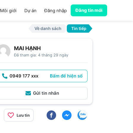
Đăng tin mới
Môi giới
Dự án
Đăng nhập
Về danh sách
Tin tiếp
MAI HẠNH
Đã tham gia: 4 tháng 29 ngày
0949 177 xxx
Bấm để hiện số
Gửi tin nhắn
Lưu tin