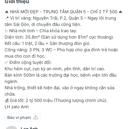
Giới thiệu
🔥 NHÀ MỚI ĐẸP - TRUNG TÂM QUẬN 5 - CHỈ 2 TỶ 500 🔥
📍 Vị trí vàng: Nguyễn Trãi, P.2, Quận 5 – Ngay lõi trung
tâm Sài Gòn, di chuyển đâu cũng tiện.
✨ Nhà mới tinh – Chìa khóa trao tay:
Diện tích: 35.8m² (Sàn sử dụng hơn 81m² cực thoáng).
Kết cấu: 1 trệt, 2 lầu + Sân thượng đón gió.
Công năng: 3 PN, 3 WC – Phù hợp cho gia đình trẻ hoặc
mua cho con đi học.
✅ Điểm cộng tuyệt đối:
Khu hẻm cụt, cực kỳ an ninh, yên tĩnh, dân trí cao.
Bán kính 500m là các trường đại học, bệnh viện lớn đầu
ngành.
Nhà trống, thiết kế hiện đại, vào ở ngay không cần sửa
chữa.
💰 Giá tốt: 2 tỷ 500 triệu (Thương lượng chính chủ).
LH zalo Anh
Báo vi phạm
Lan Anh