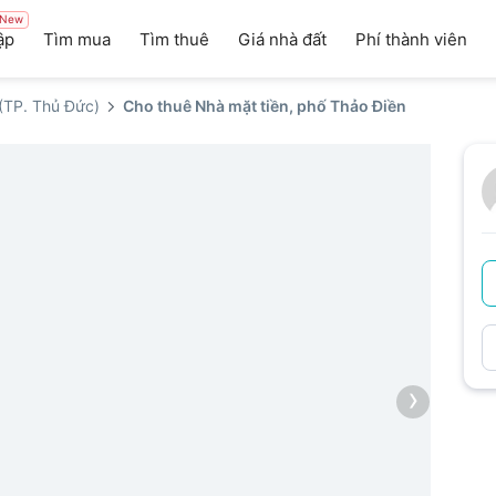
New
ập
Tìm mua
Tìm thuê
Giá nhà đất
Phí thành viên
(TP. Thủ Đức)
Cho thuê Nhà mặt tiền, phố Thảo Điền
›