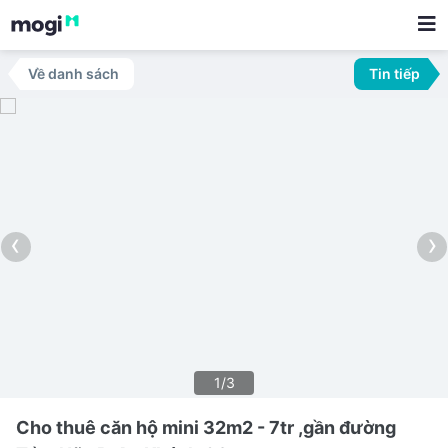
Về danh sách
Tin tiếp
‹
›
1/3
Cho thuê căn hộ mini 32m2 - 7tr ,gần đường