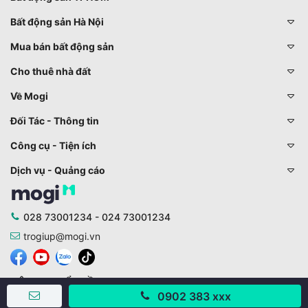
Bất động sản Hà Nội
Mua bán bất động sản
Cho thuê nhà đất
Về Mogi
Đối Tác - Thông tin
Công cụ - Tiện ích
Dịch vụ - Quảng cáo
028 73001234 - 024 73001234
trogiup@mogi.vn
CÔNG TY CỔ PHẦN ĐỊNH ANH
0902 383 xxx
Chịu trách nhiệm chính: Ông Phạm Chu Hi