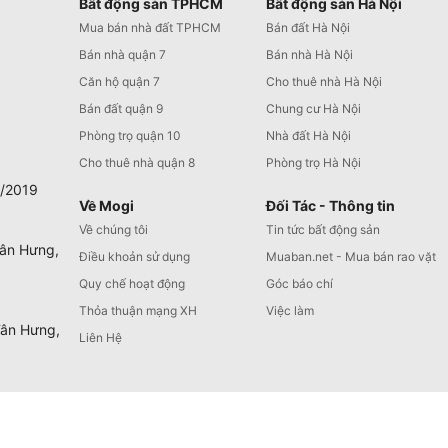
Bất động sản TPHCM
Bất động sản Hà Nội
Mua bán nhà đất TPHCM
Bán đất Hà Nội
Bán nhà quận 7
Bán nhà Hà Nội
Căn hộ quận 7
Cho thuê nhà Hà Nội
Bán đất quận 9
Chung cư Hà Nội
Phòng trọ quận 10
Nhà đất Hà Nội
Cho thuê nhà quận 8
Phòng trọ Hà Nội
0/2019
Về Mogi
Đối Tác - Thông tin
Về chúng tôi
Tin tức bất động sản
Tân Hưng,
Điều khoản sử dụng
Muaban.net - Mua bán rao vặt
Quy chế hoạt động
Góc báo chí
Thỏa thuận mạng XH
Việc làm
Tân Hưng,
Liên Hệ