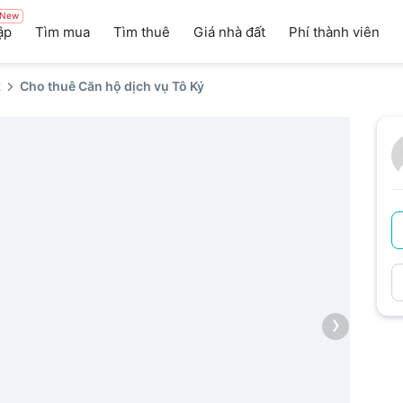
New
ập
Tìm mua
Tìm thuê
Giá nhà đất
Phí thành viên
2
Cho thuê Căn hộ dịch vụ Tô Ký
›