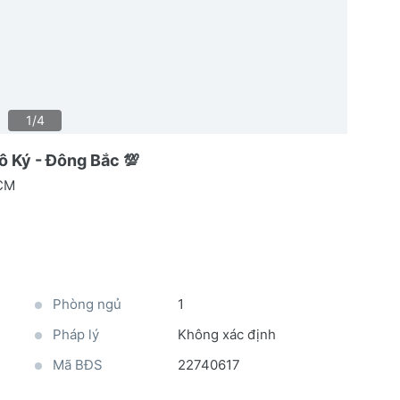
1/4
ô Ký - Đông Bắc 💯
HCM
Phòng ngủ
1
Pháp lý
Không xác định
Mã BĐS
22740617