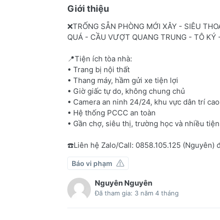
Giới thiệu
❌TRỐNG SẴN PHÒNG MỚI XÂY - SIÊU THOÁ
QUÁ - CẦU VƯỢT QUANG TRUNG - TÔ KÝ 
📍Tiện ích tòa nhà:
• Trang bị nội thất
• Thang máy, hầm gửi xe tiện lợi
• Giờ giấc tự do, không chung chủ
• Camera an ninh 24/24, khu vực dân trí cao
• Hệ thống PCCC an toàn
• Gần chợ, siêu thị, trường học và nhiều tiệ
☎️Liên hệ Zalo/Call: 0858.105.125 (Nguyên) 
Báo vi phạm
Nguyên Nguyên
Đã tham gia: 3 năm 4 tháng