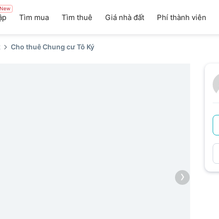
New
ập
Tìm mua
Tìm thuê
Giá nhà đất
Phí thành viên
2
Cho thuê Chung cư Tô Ký
›