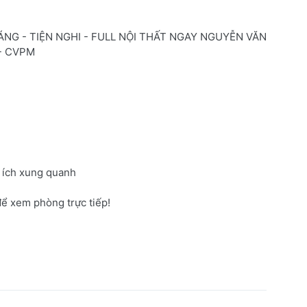
NG - TIỆN NGHI - FULL NỘI THẤT NGAY NGUYỄN VĂN
- CVPM
n ích xung quanh
để xem phòng trực tiếp!