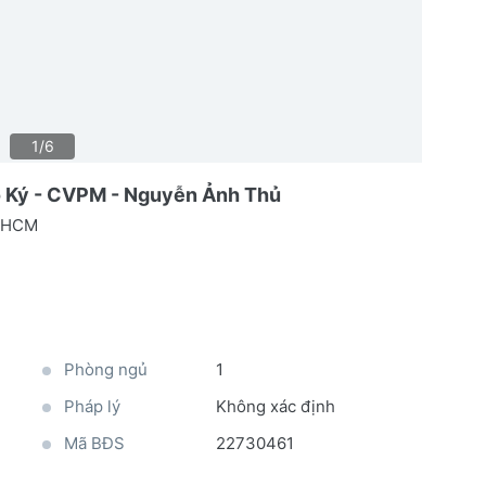
1/6
ô Ký - CVPM - Nguyễn Ảnh Thủ
TPHCM
Phòng ngủ
1
Pháp lý
Không xác định
Mã BĐS
22730461