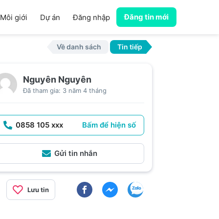
Đăng tin mới
Môi giới
Dự án
Đăng nhập
Về danh sách
Tin tiếp
Nguyên Nguyên
Đã tham gia: 3 năm 4 tháng
0858 105 xxx
Bấm để hiện số
Gửi tin nhắn
Lưu tin