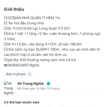
Giới thiệu
153💥BÁN NHÀ QUẬN 11 HẺM 7m
💥 Xe hơi đậu trong nhà.
💥đc 113G/14/26 Lạc Long Quân P3 Q11
💥nhà 1 trệt +1 lững +2 lầu +sân thượng btct ,7 phòng ngủ
3 tolet,
💥dt 4×13,6m, xây dựng 4×12m ,dt sàn 198,8m
💥nhà cách ủy ban QUẬN11 100m , khu vực an ninh dân trí
cao,thích hợp ở và làm căn hộ dịch vụ
💥giá 9ty 500 thương lượng xem nhà 24/24
☎️0908825950 Nghĩa
Báo vi phạm
Võ Trọng Nghĩa
Đã tham gia: 8 năm 10 tháng
Có thể bạn muốn xem