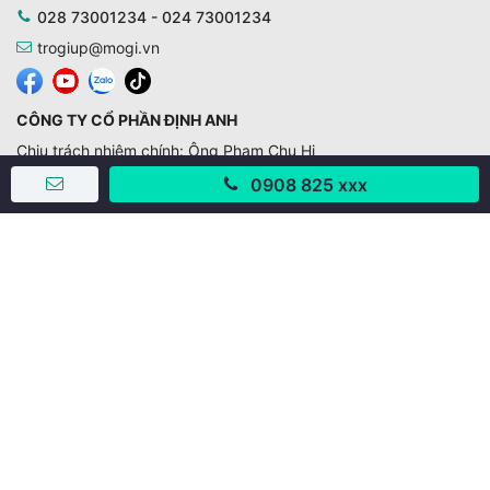
028 73001234 - 024 73001234
trogiup@mogi.vn
CÔNG TY CỔ PHẦN ĐỊNH ANH
Chịu trách nhiệm chính: Ông Phạm Chu Hi
Giấy phép số: 429/GP-BTTTT do Bộ TTTT cấp ngày
0908 825 xxx
11/10/2019
Trụ sở chính:
Số 28 - 30 Đường số 2, Khu phố Hưng Gia 5, Phường Tân
Hưng, Thành phố Hồ Chí Minh, Việt Nam
Văn phòng giao dịch:
67/3 Lý Long Tường, Khu phố Nam Quang 2, Phường Tân
Hưng, Thành phố Hồ Chí Minh
38 Cửa Đông, Phường Hoàn Kiếm, Thành phố Hà Nội