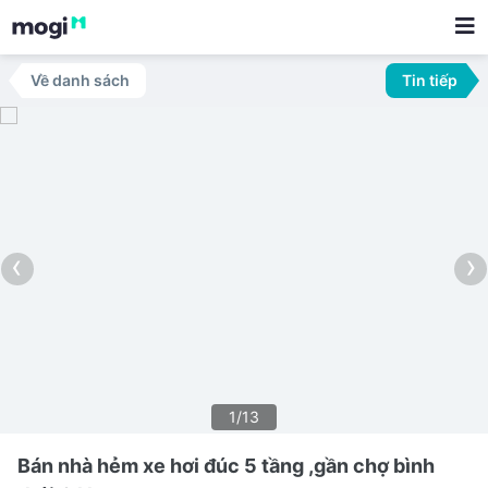
Về danh sách
Tin tiếp
‹
›
1/13
Bán nhà hẻm xe hơi đúc 5 tầng ,gần chợ bình