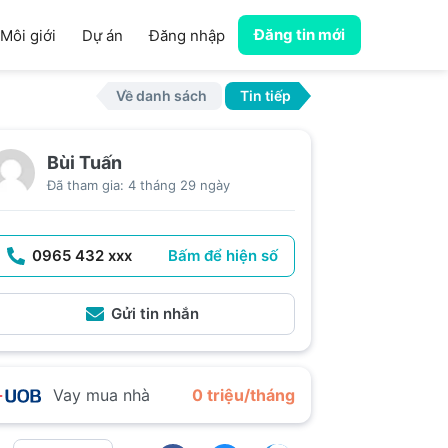
Đăng tin mới
Môi giới
Dự án
Đăng nhập
Về danh sách
Tin tiếp
Bùi Tuấn
Đã tham gia: 4 tháng 29 ngày
0965 432 xxx
Bấm để hiện số
Gửi tin nhắn
Vay mua nhà
0 triệu/tháng