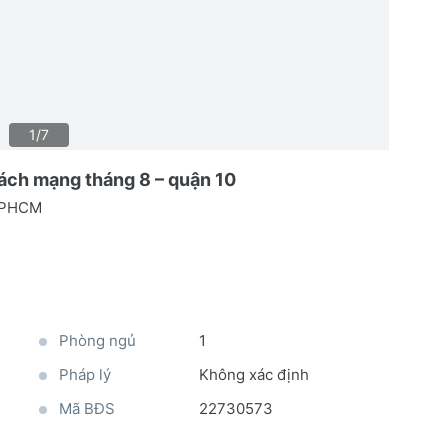
1/7
 cách mạng tháng 8 – quận 10
 TPHCM
Phòng ngủ
1
Pháp lý
Không xác định
Mã BĐS
22730573