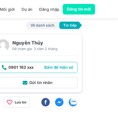
Đăng tin mới
Môi giới
Dự án
Đăng nhập
Về danh sách
Tin tiếp
Nguyễn Thủy
Đã tham gia: 3 năm 2 tháng
0901 162 xxx
Bấm để hiện số
Gửi tin nhắn
Lưu tin