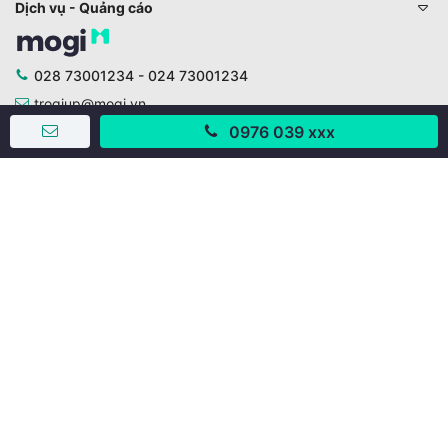
Dịch vụ - Quảng cáo
028 73001234 - 024 73001234
trogiup@mogi.vn
0976 039 xxx
CÔNG TY CỔ PHẦN ĐỊNH ANH
Chịu trách nhiệm chính: Ông Phạm Chu Hi
Giấy phép số: 429/GP-BTTTT do Bộ TTTT cấp ngày
11/10/2019
Trụ sở chính:
Số 28 - 30 Đường số 2, Khu phố Hưng Gia 5, Phường Tân
Hưng, Thành phố Hồ Chí Minh, Việt Nam
Văn phòng giao dịch:
67/3 Lý Long Tường, Khu phố Nam Quang 2, Phường Tân
Hưng, Thành phố Hồ Chí Minh
38 Cửa Đông, Phường Hoàn Kiếm, Thành phố Hà Nội