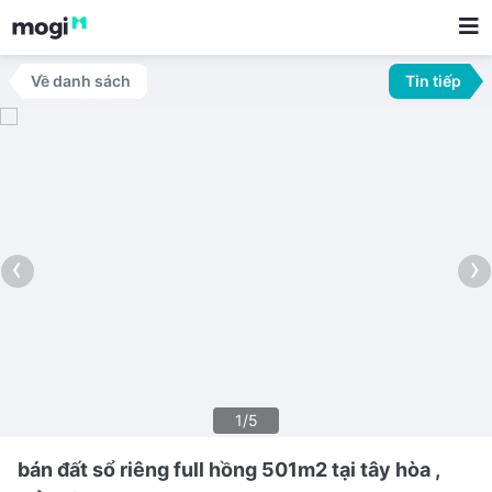
Về danh sách
Tin tiếp
‹
›
1/5
bán đất sổ riêng full hồng 501m2 tại tây hòa ,