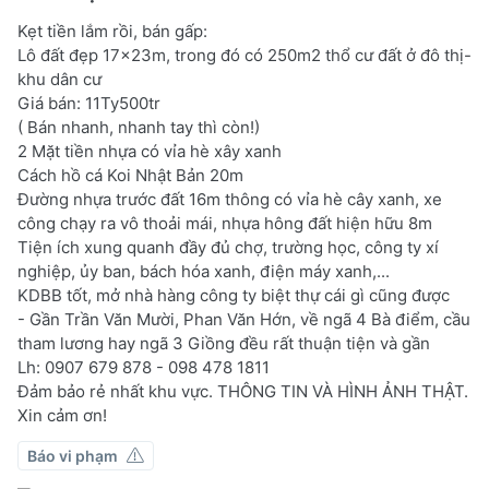
Kẹt tiền lắm rồi, bán gấp:
Lô đất đẹp 17x23m, trong đó có 250m2 thổ cư đất ở đô thị-
khu dân cư
Giá bán: 11Ty500tr
( Bán nhanh, nhanh tay thì còn!)
2 Mặt tiền nhựa có vỉa hè xây xanh
Cách hồ cá Koi Nhật Bản 20m
Đường nhựa trước đất 16m thông có vỉa hè cây xanh, xe
công chạy ra vô thoải mái, nhựa hông đất hiện hữu 8m
Tiện ích xung quanh đầy đủ chợ, trường học, công ty xí
nghiệp, ủy ban, bách hóa xanh, điện máy xanh,...
KDBB tốt, mở nhà hàng công ty biệt thự cái gì cũng được
- Gần Trần Văn Mười, Phan Văn Hớn, về ngã 4 Bà điểm, cầu
tham lương hay ngã 3 Giồng đều rất thuận tiện và gần
Lh: 0907 679 878 - 098 478 1811
Đảm bảo rẻ nhất khu vực. THÔNG TIN VÀ HÌNH ẢNH THẬT.
Xin cảm ơn!
Báo vi phạm