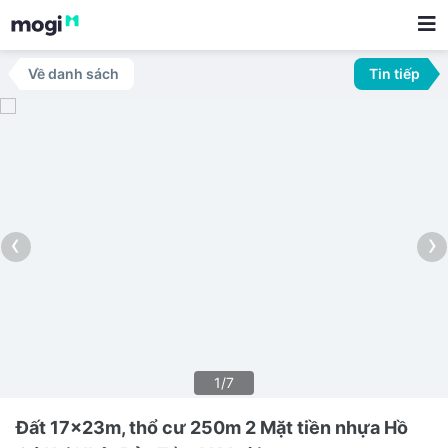
Về danh sách
Tin tiếp
‹
›
1/7
Đất 17x23m, thổ cư 250m 2 Mặt tiền nhựa Hồ