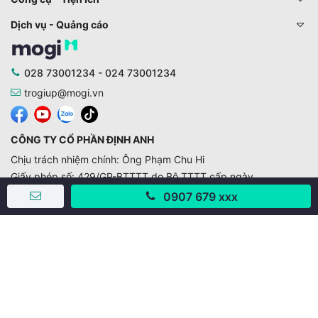
Dịch vụ - Quảng cáo
028 73001234 - 024 73001234
trogiup@mogi.vn
CÔNG TY CỔ PHẦN ĐỊNH ANH
Chịu trách nhiệm chính: Ông Phạm Chu Hi
Giấy phép số: 429/GP-BTTTT do Bộ TTTT cấp ngày
11/10/2019
0907 679 xxx
Trụ sở chính:
Số 28 - 30 Đường số 2, Khu phố Hưng Gia 5, Phường Tân
Hưng, Thành phố Hồ Chí Minh, Việt Nam
Văn phòng giao dịch:
67/3 Lý Long Tường, Khu phố Nam Quang 2, Phường Tân
Hưng, Thành phố Hồ Chí Minh