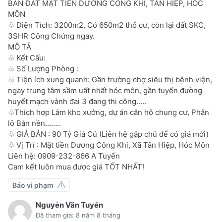
BÁN ĐẤT MẶT TIỀN DƯƠNG CÔNG KHI, TÂN HIỆP, HÓC
MÔN
♧ Diện Tích: 3200m2, Có 650m2 thổ cư, còn lại đất SKC,
3SHR Công Chứng ngay.
MÔ TẢ
♧ Kết Cấu:
♧ Số Lượng Phòng :
♧ Tiện ích xung quanh: Gần trường chợ siêu thị bệnh viện,
ngay trung tâm sầm uất nhất hóc môn, gần tuyến đường
huyết mạch vành đai 3 đang thi công…..
♧Thích hợp Làm kho xưởng, dự án căn hộ chung cư, Phân
lô Bán nền……..
♧ GIÁ BÁN : 90 Tỷ Giá Củ (Liên hệ gặp chủ để có giá mới)
♧ Vị Trí : Mặt tiền Dương Công Khi, Xã Tân Hiệp, Hóc Môn
Liên hệ: 0909-232-866 A Tuyến
Cam kết luôn mua được giá TỐT NHẤT!
Báo vi phạm
Nguyễn Văn Tuyến
Đã tham gia: 8 năm 8 tháng