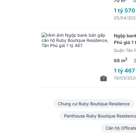
70 m
0
1 tỷ 570
05/04/202
Ngộp bank
Phú giá 1
Quận Tân 
2
68 m
1 tỷ 467
19/03/202
7
Chung cư Ruby Boutique Residence
Penthouse Ruby Boutique Residenc
Căn hộ Officet