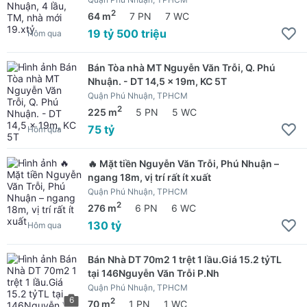
2
64 m
7 PN
7 WC
19 tỷ 500 triệu
Hôm qua
Bán Tòa nhà MT Nguyễn Văn Trỗi, Q. Phú
Nhuận. - DT 14,5 x 19m, KC 5T
Quận Phú Nhuận, TPHCM
2
225 m
5 PN
5 WC
75 tỷ
Hôm qua
🔥 Mặt tiền Nguyễn Văn Trỗi, Phú Nhuận –
ngang 18m, vị trí rất ít xuất
Quận Phú Nhuận, TPHCM
2
276 m
6 PN
6 WC
130 tỷ
Hôm qua
Bán Nhà DT 70m2 1 trệt 1 lầu.Giá 15.2 tỷTL
tại 146Nguyễn Văn Trỗi P.Nh
Quận Phú Nhuận, TPHCM
6
2
70 m
1 PN
1 WC