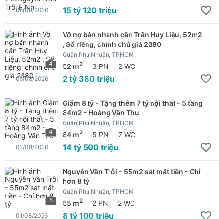
15 tỷ 120 triệu
06/08/2026
Vỡ nợ bán nhanh căn Trần Huy Liệu, 52m2
, Sổ riêng, chính chủ giá 2380
Quận Phú Nhuận, TPHCM
4
2
52 m
3 PN
2 WC
2 tỷ 380 triệu
05/08/2026
Giảm 8 tỷ - Tặng thêm 7 tỷ nội thất - 5 tầng
84m2 - Hoàng Văn Thụ
Quận Phú Nhuận, TPHCM
4
2
84 m
5 PN
7 WC
14 tỷ 500 triệu
02/08/2026
Nguyễn Văn Trỗi - 55m2 sát mặt tiền - Chỉ
hơn 8 tỷ
Quận Phú Nhuận, TPHCM
5
2
55 m
2 PN
2 WC
8 tỷ 100 triệu
01/08/2026