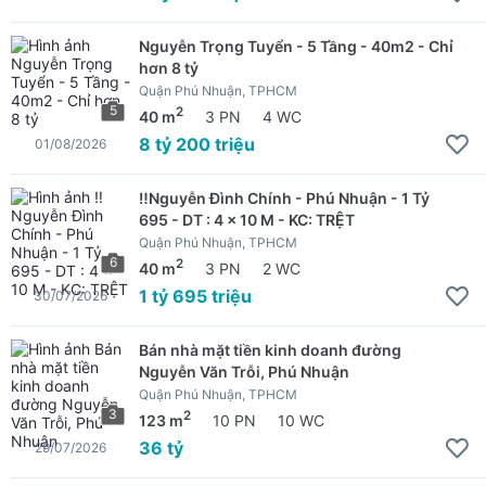
Nguyễn Trọng Tuyển - 5 Tầng - 40m2 - Chỉ
hơn 8 tỷ
Quận Phú Nhuận, TPHCM
5
2
40 m
3 PN
4 WC
8 tỷ 200 triệu
01/08/2026
‼️Nguyễn Đình Chính - Phú Nhuận - 1 Tỷ
695 - DT : 4 x 10 M - KC: TRỆT
Quận Phú Nhuận, TPHCM
6
2
40 m
3 PN
2 WC
1 tỷ 695 triệu
30/07/2026
Bán nhà mặt tiền kinh doanh đường
Nguyễn Văn Trỗi, Phú Nhuận
Quận Phú Nhuận, TPHCM
3
2
123 m
10 PN
10 WC
36 tỷ
29/07/2026