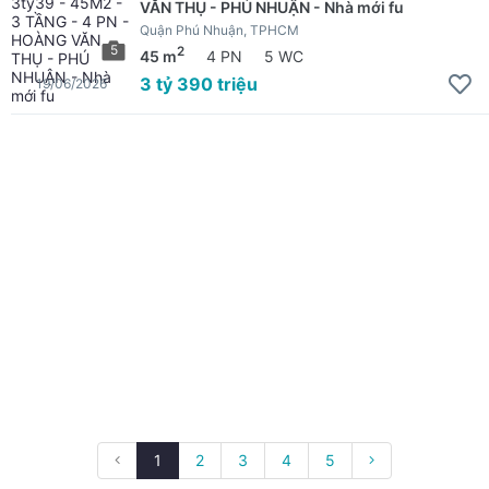
VĂN THỤ - PHÚ NHUẬN - Nhà mới fu
Quận Phú Nhuận, TPHCM
5
2
45 m
4 PN
5 WC
3 tỷ 390 triệu
19/06/2026
1
2
3
4
5