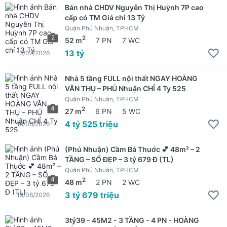
Bán nhà CHDV Nguyễn Thị Huỳnh 7P cao
cấp có TM Giá chỉ 13 Tỷ
Quận Phú Nhuận, TPHCM
2
2
52 m
7 PN
7 WC
13 tỷ
13/07/2026
Nhà 5 tầng FULL nội thất NGAY HOÀNG
VĂN THỤ – PHÚ Nhuận CHỈ 4 Ty 525
Quận Phú Nhuận, TPHCM
4
2
27 m
6 PN
5 WC
4 tỷ 525 triệu
19/06/2026
(Phú Nhuận) Cầm Bá Thuớc 💕 48m² – 2
TẦNG – SỔ ĐẸP – 3 tỷ 679 Đ (TL)
Quận Phú Nhuận, TPHCM
4
2
48 m
2 PN
2 WC
3 tỷ 679 triệu
19/06/2026
3tỷ39 - 45M2 - 3 TẦNG - 4 PN - HOÀNG