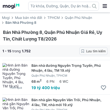
Từ khóa, Đường, Quận, Dự án hoặc
địa danh ...
Mogi
Mua bán nhà đất
TPHCM
Quận Phú Nhuận
Bán Nhà Phường 8
Bán Nhà Phường 8, Quận Phú Nhuận Giá Rẻ, Uy
Tín, Chất Lượng T8/2026
1 - 15
trong
1.752
Lưu tìm kiếm
Bán nhà đường Nguyễn Trọng Tuyển, Phú
Nhuận, 4 lầu, TM 19.xtỷ
Quận Phú Nhuận, TPHCM
2
68 m
6 PN
6 WC
19 tỷ 400 triệu
Hôm qua
Bán nhà gần Nguyễn Văn Trỗi, Phú Nhuận,
4 lầu, TM, nhà mới 19.xtỷ
Quận Phú Nhuận, TPHCM