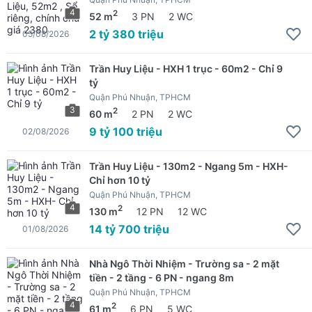
4
2
52 m
3 PN
2 WC
2 tỷ 380 triệu
05/08/2026
Trần Huy Liệu - HXH 1 trục - 60m2 - Chỉ 9
tỷ
Quận Phú Nhuận, TPHCM
3
2
60 m
2 PN
2 WC
9 tỷ 100 triệu
02/08/2026
Trần Huy Liệu - 130m2 - Ngang 5m - HXH-
Chỉ hơn 10 tỷ
Quận Phú Nhuận, TPHCM
4
2
130 m
12 PN
12 WC
14 tỷ 700 triệu
01/08/2026
Nhà Ngô Thời Nhiệm - Trường sa - 2 mặt
tiền - 2 tầng - 6 PN - ngang 8m
Quận Phú Nhuận, TPHCM
4
2
61 m
6 PN
5 WC