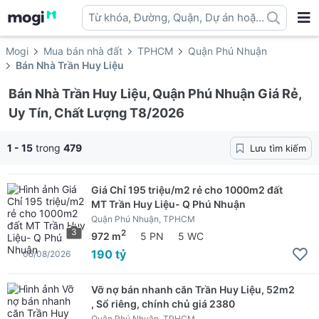
Từ khóa, Đường, Quận, Dự án hoặc
địa danh ...
Mogi
Mua bán nhà đất
TPHCM
Quận Phú Nhuận
Bán Nhà Trần Huy Liệu
Bán Nhà Trần Huy Liệu, Quận Phú Nhuận Giá Rẻ,
Uy Tín, Chất Lượng T8/2026
1 - 15
trong
479
Lưu tìm kiếm
Giá Chỉ 195 triệu/m2 rẻ cho 1000m2 đất
MT Trần Huy Liệu- Q Phú Nhuận
Quận Phú Nhuận, TPHCM
3
2
972 m
5 PN
5 WC
190 tỷ
05/08/2026
Vỡ nợ bán nhanh căn Trần Huy Liệu, 52m2
, Sổ riêng, chính chủ giá 2380
Quận Phú Nhuận, TPHCM