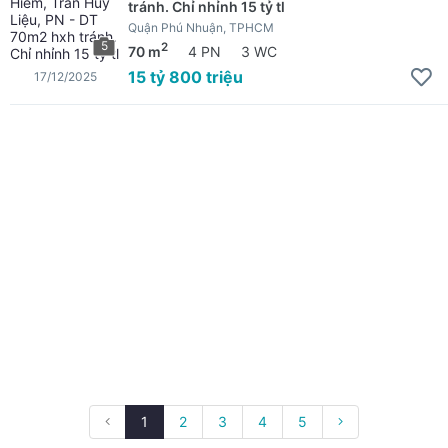
tránh. Chỉ nhỉnh 15 tỷ tl
Quận Phú Nhuận, TPHCM
5
2
70 m
4 PN
3 WC
15 tỷ 800 triệu
17/12/2025
1
2
3
4
5