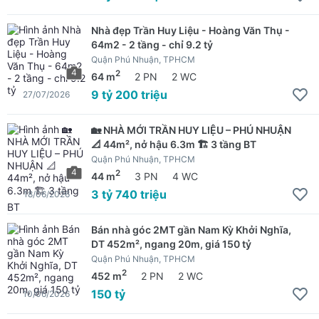
Nhà đẹp Trần Huy Liệu - Hoàng Văn Thụ -
64m2 - 2 tầng - chỉ 9.2 tỷ
Quận Phú Nhuận, TPHCM
4
2
64 m
2 PN
2 WC
9 tỷ 200 triệu
27/07/2026
🏡 NHÀ MỚI TRẦN HUY LIỆU – PHÚ NHUẬN
📐 44m², nở hậu 6.3m 🏗 3 tầng BT
Quận Phú Nhuận, TPHCM
4
2
44 m
3 PN
4 WC
3 tỷ 740 triệu
18/06/2026
Bán nhà góc 2MT gần Nam Kỳ Khởi Nghĩa,
DT 452m², ngang 20m, giá 150 tỷ
Quận Phú Nhuận, TPHCM
2
452 m
2 PN
2 WC
150 tỷ
10/06/2026