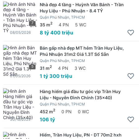
Nhà đẹp 4 tầng - Huỳnh Văn Bánh - Trần
Huy Liệu - Phú Nhuận - 8.4 TỶ
Quận Phú Nhuận, TPHCM
7
2
35 m
4 PN
5 WC
8 tỷ 400 triệu
08/05/2026
Bán gấp nhà đẹp MT hẻm Trần Huy Liệu,
Phú Nhuận 31m2 Giá 1.3T Sổ Sẵn
Quận Phú Nhuận, TPHCM
5
2
31 m
4 PN
3 WC
1 tỷ 300 triệu
01/05/2026
Hàng hiếm giá đầu tư góc vip Trần Huy
Liệu - Nguyễn Đình Chính (35x40)
Quận Phú Nhuận, TPHCM
2
452 m
0 PN
0 WC
106 tỷ
30/12/2025
Hiếm, Trần Huy Liệu, PN - DT 70m2 hxh