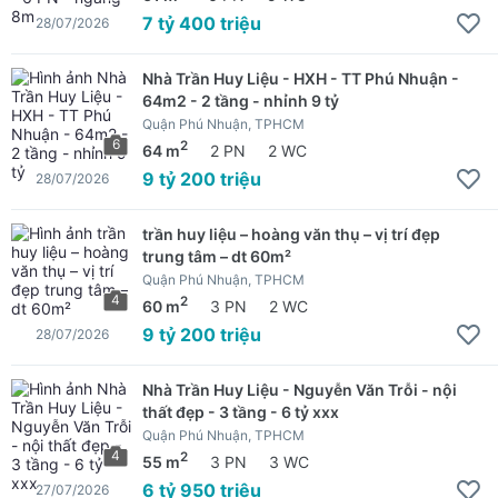
7 tỷ 400 triệu
28/07/2026
Nhà Trần Huy Liệu - HXH - TT Phú Nhuận -
64m2 - 2 tầng - nhỉnh 9 tỷ
Quận Phú Nhuận, TPHCM
6
2
64 m
2 PN
2 WC
9 tỷ 200 triệu
28/07/2026
trần huy liệu – hoàng văn thụ – vị trí đẹp
trung tâm – dt 60m²
Quận Phú Nhuận, TPHCM
4
2
60 m
3 PN
2 WC
9 tỷ 200 triệu
28/07/2026
Nhà Trần Huy Liệu - Nguyễn Văn Trỗi - nội
thất đẹp - 3 tầng - 6 tỷ xxx
Quận Phú Nhuận, TPHCM
4
2
55 m
3 PN
3 WC
6 tỷ 950 triệu
27/07/2026