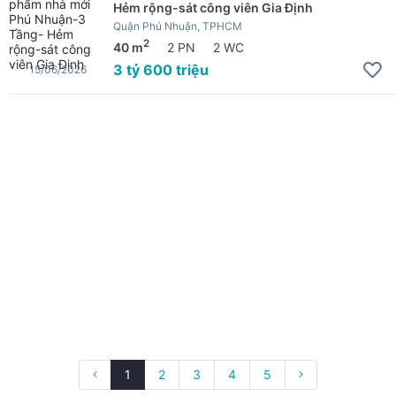
Hẻm rộng-sát công viên Gia Định
Quận Phú Nhuận, TPHCM
2
40 m
2 PN
2 WC
3 tỷ 600 triệu
15/06/2026
1
2
3
4
5