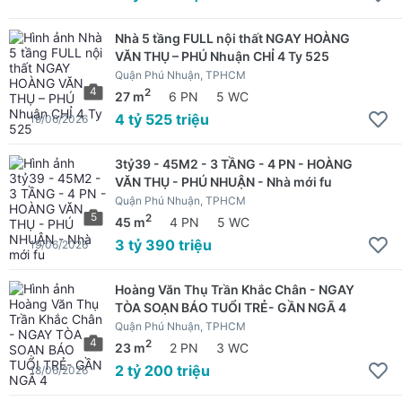
Nhà 5 tầng FULL nội thất NGAY HOÀNG
VĂN THỤ – PHÚ Nhuận CHỈ 4 Ty 525
Quận Phú Nhuận, TPHCM
4
2
27 m
6 PN
5 WC
4 tỷ 525 triệu
19/06/2026
3tỷ39 - 45M2 - 3 TẦNG - 4 PN - HOÀNG
VĂN THỤ - PHÚ NHUẬN - Nhà mới fu
Quận Phú Nhuận, TPHCM
5
2
45 m
4 PN
5 WC
3 tỷ 390 triệu
19/06/2026
Hoàng Văn Thụ Trần Khắc Chân - NGAY
TÒA SOẠN BÁO TUỔI TRẺ- GẦN NGÃ 4
Quận Phú Nhuận, TPHCM
4
2
23 m
2 PN
3 WC
2 tỷ 200 triệu
18/06/2026