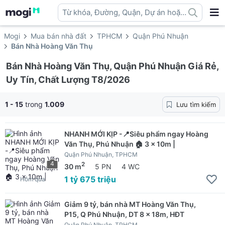
Từ khóa, Đường, Quận, Dự án hoặc
địa danh ...
Mogi
Mua bán nhà đất
TPHCM
Quận Phú Nhuận
Bán Nhà Hoàng Văn Thụ
Bán Nhà Hoàng Văn Thụ, Quận Phú Nhuận Giá Rẻ,
Uy Tín, Chất Lượng T8/2026
1 - 15
trong
1.009
Lưu tìm kiếm
NHANH MỚI KỊP -📍Siêu phẩm ngay Hoàng
Văn Thụ, Phú Nhuận 🏠 3 x 10m |
Quận Phú Nhuận, TPHCM
4
2
30 m
5 PN
4 WC
1 tỷ 675 triệu
Hôm qua
Giảm 9 tỷ, bán nhà MT Hoàng Văn Thụ,
P15, Q Phú Nhuận, DT 8 x 18m, HĐT
Quận Phú Nhuận, TPHCM