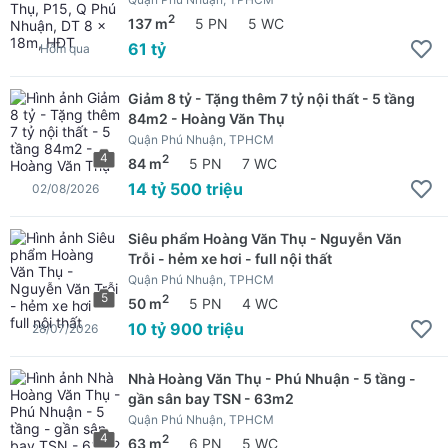
2
137 m
5 PN
5 WC
61 tỷ
Hôm qua
Giảm 8 tỷ - Tặng thêm 7 tỷ nội thất - 5 tầng
84m2 - Hoàng Văn Thụ
Quận Phú Nhuận, TPHCM
4
2
84 m
5 PN
7 WC
14 tỷ 500 triệu
02/08/2026
Siêu phẩm Hoàng Văn Thụ - Nguyễn Văn
Trỗi - hẻm xe hơi - full nội thất
Quận Phú Nhuận, TPHCM
5
2
50 m
5 PN
4 WC
10 tỷ 900 triệu
28/07/2026
Nhà Hoàng Văn Thụ - Phú Nhuận - 5 tầng -
gần sân bay TSN - 63m2
Quận Phú Nhuận, TPHCM
4
2
63 m
6 PN
5 WC