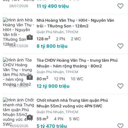
11 tỷ 490 triệu
28/07/2026
Nhà Hoàng Văn Thụ - HXH - Nguyễn Văn
trỗi - TRường Sơn - 128m2
Quận Phú Nhuận, TPHCM
5
2
128 m
2 PN
2 WC
8 tỷ 800 triệu
28/07/2026
Tòa CHDV Hoàng Văn Thụ - trung tâm Phú
Nhuận - hẻm rộng thoáng - 80m2
Quận Phú Nhuận, TPHCM
6
2
80 m
12 PN
10 WC
12 tỷ 900 triệu
27/07/2026
Chốt nhanh nhà Trung tâm quận Phú
Nhuận 55m2 vuông vức 4PN 5WC
Quận Phú Nhuận, TPHCM
4
2
55 m
4 PN
5 WC
5 tỷ 470 triệu
19/06/2026