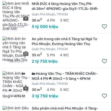
NHÀ ĐÚC 4 tầng Hoàng Văn Thụ,PN-
dt:36m² 4PN3WC-gia:5ty5-1TL3L-SHR-
hXh
Quận Phú Nhuận, TPHCM
6
2
36 m
4 PN
3 WC
5 tỷ 500 triệu
18/06/2026
An yên trong căn nhà 5 Tầng tại Ngã Tư
Phú Nhuận, Đường Hoàng Văn Thụ
Quận Phú Nhuận, TPHCM
20
2
35 m
5 PN
4 WC
2 tỷ 755 triệu
18/06/2026
🏡 Hoàng Văn Thụ - TRẦN KHẮC CHÂN -
NGÃ 4 PN ☘️ 30m2 • 5 tầng • 4PN M
Quận Phú Nhuận, TPHCM
4
2
30 m
4 PN
5 WC
3 tỷ 750 triệu
18/06/2026
Siêu phẩm nhà mới Phú Nhuận-3 Tầng-