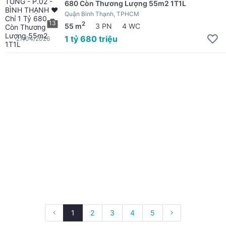
680 Còn Thương Lượng 55m2 1T1L
Quận Bình Thạnh, TPHCM
13
2
55 m
3 PN
4 WC
1 tỷ 680 triệu
27/04/2026
1
2
3
4
5