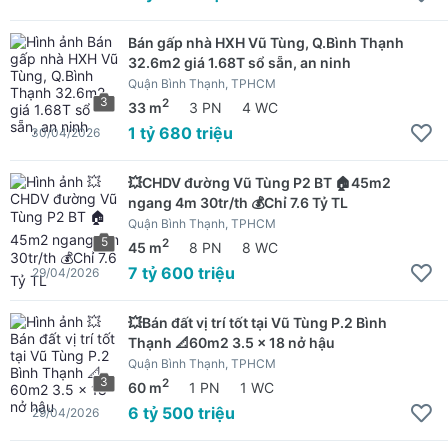
Bán gấp nhà HXH Vũ Tùng, Q.Bình Thạnh
32.6m2 giá 1.68T sổ sẵn, an ninh
Quận Bình Thạnh, TPHCM
3
2
33 m
3 PN
4 WC
1 tỷ 680 triệu
30/04/2026
💥CHDV đường Vũ Tùng P2 BT 🏠45m2
ngang 4m 30tr/th 💰Chỉ 7.6 Tỷ TL
Quận Bình Thạnh, TPHCM
5
2
45 m
8 PN
8 WC
7 tỷ 600 triệu
29/04/2026
💥Bán đất vị trí tốt tại Vũ Tùng P.2 Bình
Thạnh 📐60m2 3.5 x 18 nở hậu
Quận Bình Thạnh, TPHCM
3
2
60 m
1 PN
1 WC
6 tỷ 500 triệu
29/04/2026