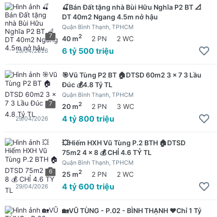
🍒Bán Đất tặng nhà Bùi Hữu Nghĩa P2 BT 📐
DT 40m2 Ngang 4.5m nở hậu
Quận Bình Thạnh, TPHCM
7
2
40 m
2 PN
2 WC
6 tỷ 500 triệu
29/04/2026
🎯Vũ Tùng P2 BT 🏠DTSD 60m2 3 x 7 3 Lầu
Đúc 💰4.8 Tỷ TL
Quận Bình Thạnh, TPHCM
7
2
20 m
2 PN
3 WC
4 tỷ 800 triệu
29/04/2026
💥Hiếm HXH Vũ Tùng P.2 BTH 🏠DTSD
75m2 4 x 8 💰 CHỈ 4.6 TỶ TL
Quận Bình Thạnh, TPHCM
6
2
25 m
2 PN
2 WC
4 tỷ 600 triệu
29/04/2026
🏡VŨ TÙNG - P.02 - BÌNH THẠNH ❤Chỉ 1 Tỷ