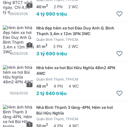
5
2
40 m
2 PN
2 WC
4 tỷ 990 triệu
29/06/2026
Nhà đẹp hẻm xe hơi Đào Duy Anh Q. Bình
Thạnh 3,4m x 12m 3PN 3WC
Quận Bình Thạnh, TPHCM
7
2
41 m
3 PN
3 WC
3 tỷ 690 triệu
19/06/2026
Nhà hẻm xe hơi Bùi Hữu Nghĩa 48m2 4PN
4WC
Quận Bình Thạnh, TPHCM
7
2
48 m
4 PN
4 WC
2 tỷ 940 triệu
16/06/2026
Nhà Bình Thạnh 3 tầng-4PN, Hẻm xe hơi
Bùi Hữu Nghĩa
Quận Bình Thạnh, TPHCM
5
2
50 m
4 PN
4 WC