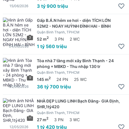
3 tỷ 900 triệu
15/06/2026
Gấp B.Á.N hẻm xe hơi - diện TÍCH LỚN
52M2 - NGAY HUỲNH ĐÌNH HAI - BÌNH
Quận Bình Thạnh, TPHCM
3
2
52 m
3 PN
2 WC
1 tỷ 560 triệu
04/06/2026
Tòa nhà 7 tầng mới xây Bình Thạnh - 24
phòng + MBKD - Thu nhập 130 tr
Quận Bình Thạnh, TPHCM
9
2
145 m
24 PN
25 WC
36 tỷ 700 triệu
02/06/2026
NHÀ ĐẸP LUNG LINH Bạch Đằng- GIA Định,
SHR,1tỷ420
Quận Bình Thạnh, TPHCM
11
2
27 m
3 PN
3 WC
1 tỷ 420 triệu
12/05/2026