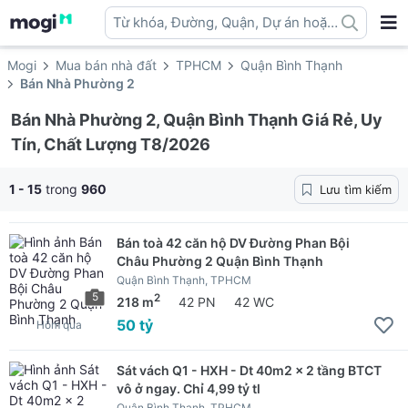
Từ khóa, Đường, Quận, Dự án hoặc
địa danh ...
Mogi
Mua bán nhà đất
TPHCM
Quận Bình Thạnh
Bán Nhà Phường 2
Bán Nhà Phường 2, Quận Bình Thạnh Giá Rẻ, Uy
Tín, Chất Lượng T8/2026
1 - 15
trong
960
Lưu tìm kiếm
Bán toà 42 căn hộ DV Đường Phan Bội
Châu Phường 2 Quận Bình Thạnh
Quận Bình Thạnh, TPHCM
5
2
218 m
42 PN
42 WC
50 tỷ
Hôm qua
Sát vách Q1 - HXH - Dt 40m2 x 2 tầng BTCT
vô ở ngay. Chỉ 4,99 tỷ tl
Quận Bình Thạnh, TPHCM