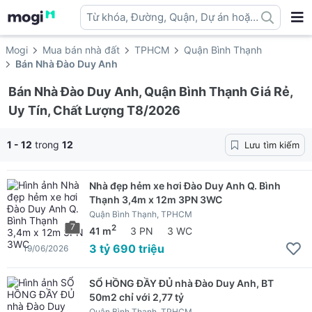
Từ khóa, Đường, Quận, Dự án hoặc
địa danh ...
Mogi
Mua bán nhà đất
TPHCM
Quận Bình Thạnh
Bán Nhà Đào Duy Anh
Bán Nhà Đào Duy Anh, Quận Bình Thạnh Giá Rẻ,
Uy Tín, Chất Lượng T8/2026
1 - 12
trong
12
Lưu tìm kiếm
Nhà đẹp hẻm xe hơi Đào Duy Anh Q. Bình
Thạnh 3,4m x 12m 3PN 3WC
Quận Bình Thạnh, TPHCM
7
2
41 m
3 PN
3 WC
3 tỷ 690 triệu
19/06/2026
SỔ HỒNG ĐẦY ĐỦ nhà Đào Duy Anh, BT
50m2 chỉ với 2,77 tỷ
Quận Bình Thạnh, TPHCM