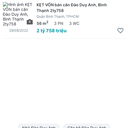
KẸT VỐN bán căn Đào Duy Anh, Bình
Thạnh 2ty758
Quận Bình Thạnh, TPHCM
4
2
56 m
3 PN
3 WC
2 tỷ 758 triệu
29/08/2022
Nhà Đào Duy Anh
Căn hộ Đào Duy Anh