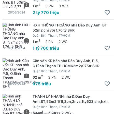
6
2
1 m
3 PN
3 WC
2 tỷ 770 triệu
26/06/2024
HXH THÔNG THOÁNG nhà Đào Duy Anh, BT
52m2 chỉ với 1,76 tỷ SHR
Quận Bình Thạnh, TPHCM
5
2
1 m
2 PN
2 WC
1 tỷ 760 triệu
01/04/2024
Cần vốn KD bán nhà Đào Duy Anh, P.5,
Q.Bình Thạnh TP.HCM62m2/975tr SHR
Quận Bình Thạnh, TPHCM
3
2
62 m
3 PN
2 WC
975 triệu
28/09/2023
THANH LÝ NHANH nhà Đ.Đào Duy
Anh,BT,53m2,1t1l,3pn,2nvs,1ty623,shr,hxh.
Quận Bình Thạnh, TPHCM
2
2
53 m
3 PN
2 WC