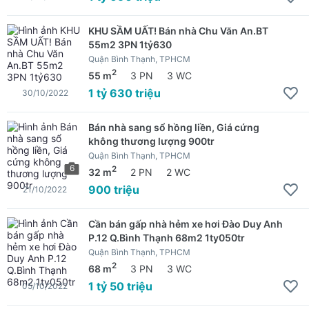
KHU SẦM UẤT! Bán nhà Chu Văn An.BT
55m2 3PN 1tỷ630
Quận Bình Thạnh, TPHCM
2
55 m
3 PN
3 WC
1 tỷ 630 triệu
30/10/2022
Bán nhà sang sổ hồng liền, Giá cứng
không thương lượng 900tr
Quận Bình Thạnh, TPHCM
6
2
32 m
2 PN
2 WC
900 triệu
21/10/2022
Cần bán gấp nhà hẻm xe hơi Đào Duy Anh
P.12 Q.Bình Thạnh 68m2 1ty050tr
Quận Bình Thạnh, TPHCM
2
68 m
3 PN
3 WC
1 tỷ 50 triệu
05/10/2022