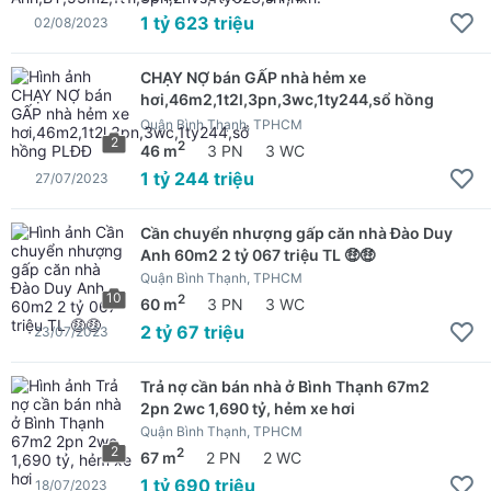
1 tỷ 623 triệu
02/08/2023
CHẠY NỢ bán GẤP nhà hẻm xe
hơi,46m2,1t2l,3pn,3wc,1ty244,sổ hồng
PLĐĐ
Quận Bình Thạnh, TPHCM
2
2
46 m
3 PN
3 WC
1 tỷ 244 triệu
27/07/2023
Cần chuyển nhượng gấp căn nhà Đào Duy
Anh 60m2 2 tỷ 067 triệu TL 🤑🤑
Quận Bình Thạnh, TPHCM
10
2
60 m
3 PN
3 WC
2 tỷ 67 triệu
23/07/2023
Trả nợ cần bán nhà ở Bình Thạnh 67m2
2pn 2wc 1,690 tỷ, hẻm xe hơi
Quận Bình Thạnh, TPHCM
2
2
67 m
2 PN
2 WC
1 tỷ 690 triệu
18/07/2023