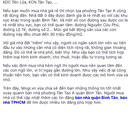
KDC Tên Lửa, KCN Tân Tạo, …
Nếu bạn muốn mua nhà giá rẻ thì chọn lựa phường Tân Tạo A cũng
rất đúng đắn. Nhà đất ở đây được đánh giá là rẻ nhất so với các khu
vực khác trong quận Bình Tân. Và một số con đường sau được coi là
rẻ nhất khu vực, bạn có thể quan tâm: đường Nguyễn Cửu Phú,
đường Lộ Tẻ, đường số 2… Mức giá bất động sản của các con
đường này đều chưa đến 30 triệu đồng/m2.
Với giá nhà đất “mềm” như vậy, người có ngân sách lớn nên ưu tiên
đầu tư vào những căn nhà có diện tích rộng rãi, không gian thoáng
đãng. Đó có thể là nhà phố, biệt thự. Như vậy bạn có thể tích hợp
thêm loại hình kinh doanh, cho thuê, hoặc đầu tư trong tương lai.
Nếu xác định mua nhà hẻm ngõ thì người mua nên quan tâm đến
các con ngõ lớn, vị trí ngay gần đường lớn. Như vậy việc đi lại cũng
thuận tiện hơn, bạn vẫn có thể kinh doanh được các mô hình vừa và
nhỏ.
Trên đây, Mogi.vn vừa chia sẻ đến bạn những thông tin tốt nhất
xoay quanh bán nhà phường Tân Tạo A quận Bình Tân. Người mua
nhà có thể cập nhật thêm các tin đăng
bán nhà quận Bình Tân
,
bán
nhà TPHCM
để tìm được nhiều tin đăng phù hợp hơn.