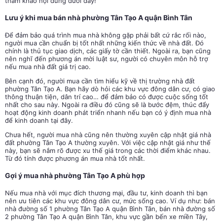
tham khảo nội dung dưới đây!
Lưu ý khi mua bán nhà phường Tân Tạo A quận Bình Tân
Để đảm bảo quá trình mua nhà không gặp phải bất cứ rắc rối nào,
người mua cần chuẩn bị tốt nhất những kiến thức về nhà đất. Đó
chính là thủ tục giao dịch, các giấy tờ cần thiết. Ngoài ra, bạn cũng
nên nghĩ đến phương án mời luật sư, người có chuyên môn hỗ trợ
nếu mua nhà đất giá trị cao.
Bên cạnh đó, người mua cần tìm hiểu kỹ về thị trường nhà đất
phường Tân Tạo A. Bạn hãy dò hỏi các khu vực đông dân cư, có giao
thông thuận tiện, dân trí cao… để đảm bảo có được cuộc sống tốt
nhất cho sau này. Ngoài ra điều đó cũng sẽ là bước đệm, thúc đẩy
hoạt động kinh doanh phát triển nhanh nếu bạn có ý định mua nhà
để kinh doanh tại đây.
Chưa hết, người mua nhà cũng nên thường xuyên cập nhật giá nhà
đất phường Tân Tạo A thường xuyên. Với việc cập nhật giá như thế
này, bạn sẽ nắm rõ được xu thế giá trong các thời điểm khác nhau.
Từ đó tính được phương án mua nhà tốt nhất.
Gợi ý mua nhà phường Tân Tạo A phù hợp
Nếu mua nhà với mục đích thương mại, đầu tư, kinh doanh thì bạn
nên ưu tiên các khu vực đông dân cư, mức sống cao. Ví dụ như:
bán
nhà đường số 1 phường Tân Tạo A quận Bình Tân, bán nhà đường số
2 phường Tân Tạo A quận Bình Tân,
khu vực gần bến xe miền Tây,