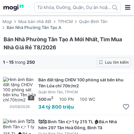
Từ khóa, Đường, Quận, Dự án hoặc
địa danh ...
Mogi
Mua bán nhà đất
TPHCM
Quận Bình Tân
Bán Nhà Phường Tân Tạo A
Bán Nhà Phường Tân Tạo A Mới Nhất, Tìm Mua
Nhà Giá Rẻ T8/2026
1 - 15
trong
250
Lưu tìm kiếm
Bán đất tặng CHDV 100 phòng sát bên khu
Tên Lửa chỉ 70tr/m2
Quận Bình Tân, TPHCM
6
2
500 m
100 PN
100 WC
34 tỷ 800 triệu
05/08/2026
🥰🥰 Bình Tân 👉 1 ty 215 TL 🏠Bá.n Nhà
hẻm 297 Tân Hoà Đông, Bình Tâ
Quận Bình Tân, TPHCM