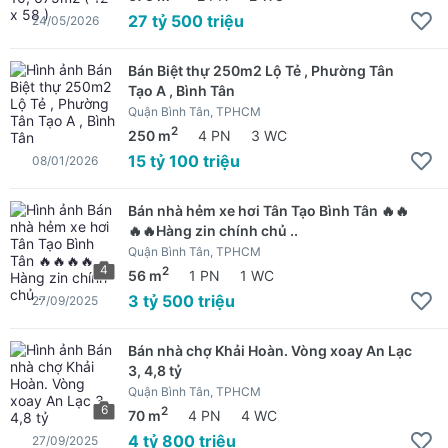
27 tỷ 500 triệu
24/05/2026
Bán Biệt thự 250m2 Lộ Tẻ , Phường Tân
Tạo A , Bình Tân
Quận Bình Tân, TPHCM
2
250 m
4 PN
3 WC
15 tỷ 100 triệu
08/01/2026
Bán nhà hẻm xe hơi Tân Tạo Bình Tân 🔥🔥
🔥🔥Hàng zin chính chủ ..
Quận Bình Tân, TPHCM
4
2
56 m
1 PN
1 WC
3 tỷ 500 triệu
27/09/2025
Bán nhà chợ Khải Hoàn. Vòng xoay An Lạc
3, 4,8 tỷ
Quận Bình Tân, TPHCM
6
2
70 m
4 PN
4 WC
4 tỷ 800 triệu
27/09/2025