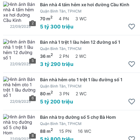
Bán nhà 4 tấm hẻm xe hơi đường Cầu Kinh
Quận Bình Tân, TPHCM
2
70 m
4 PN
3 WC
2
5 tỷ 300 triệu
22/09/2025
Bán nhà 1 trệt 1 lầu hẻm 12 đường số 1
Quận Bình Tân, TPHCM
2
36 m
2 PN
2 WC
5
3 tỷ 290 triệu
22/09/2025
Bán nhà hẻm oto 1 trệt 1 lầu đường số 1
Quận Bình Tân, TPHCM
2
80 m
3 PN
2 WC
6
5 tỷ 200 triệu
22/09/2025
Bán nhà trọ đường số 5 chợ Bà Hom
Quận Bình Tân, TPHCM
2
88 m
15 PN
16 WC
8
5 tỷ 800 triệu
22/09/2025