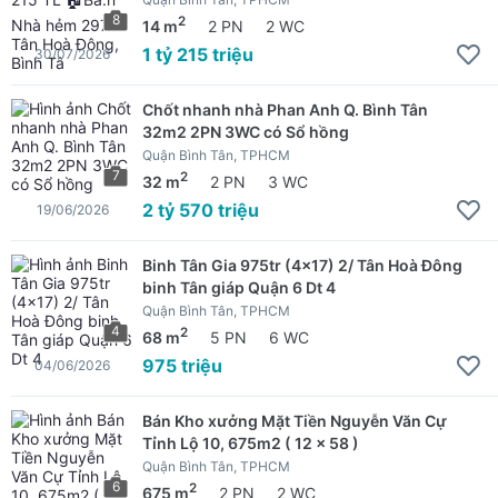
8
2
14 m
2 PN
2 WC
1 tỷ 215 triệu
30/07/2026
Chốt nhanh nhà Phan Anh Q. Bình Tân
32m2 2PN 3WC có Sổ hồng
Quận Bình Tân, TPHCM
7
2
32 m
2 PN
3 WC
2 tỷ 570 triệu
19/06/2026
Binh Tân Gia 975tr (4x17) 2/ Tân Hoà Đông
binh Tân giáp Quận 6 Dt 4
Quận Bình Tân, TPHCM
4
2
68 m
5 PN
6 WC
975 triệu
04/06/2026
Bán Kho xưởng Mặt Tiền Nguyễn Văn Cự
Tỉnh Lộ 10, 675m2 ( 12 x 58 )
Quận Bình Tân, TPHCM
6
2
675 m
2 PN
2 WC