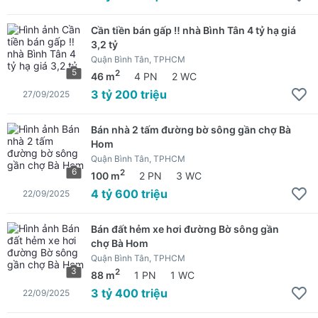
Cần tiền bán gấp ‼️ nhà Bình Tân 4 tỷ hạ giá
3,2 tỷ
Quận Bình Tân, TPHCM
5
2
46 m
4 PN
2 WC
3 tỷ 200 triệu
27/09/2025
Bán nhà 2 tấm đường bờ sông gần chợ Bà
Hom
Quận Bình Tân, TPHCM
6
2
100 m
2 PN
3 WC
4 tỷ 600 triệu
22/09/2025
Bán đất hẻm xe hơi đường Bờ sông gần
chợ Bà Hom
Quận Bình Tân, TPHCM
3
2
88 m
1 PN
1 WC
3 tỷ 400 triệu
22/09/2025