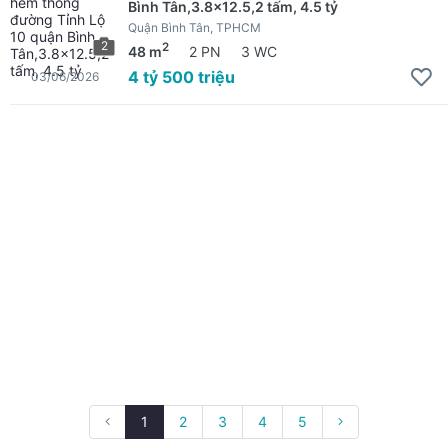
Bình Tân,3.8x12.5,2 tấm, 4.5 tỷ
Quận Bình Tân, TPHCM
2
2
48 m
2 PN
3 WC
4 tỷ 500 triệu
03/06/2026
1
2
3
4
5