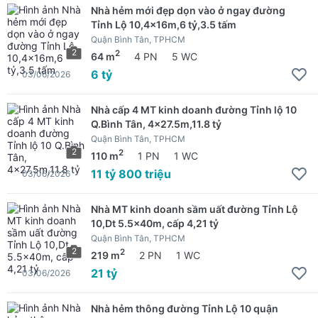
Nhà hẻm mới đẹp dọn vào ở ngay đường
Tỉnh Lộ 10,4x16m,6 tỷ,3.5 tấm
Quận Bình Tân, TPHCM
2
2
64 m
4 PN
5 WC
6 tỷ
03/06/2026
Nhà cấp 4 MT kinh doanh đường Tỉnh lộ 10
Q.Bình Tân, 4x27.5m,11.8 tỷ
Quận Bình Tân, TPHCM
2
2
110 m
1 PN
1 WC
11 tỷ 800 triệu
03/06/2026
Nhà MT kinh doanh sầm uất đường Tỉnh Lộ
10,Dt 5.5x40m, cấp 4,21 tỷ
Quận Bình Tân, TPHCM
2
2
219 m
2 PN
1 WC
21 tỷ
03/06/2026
Nhà hẻm thông đường Tỉnh Lộ 10 quận