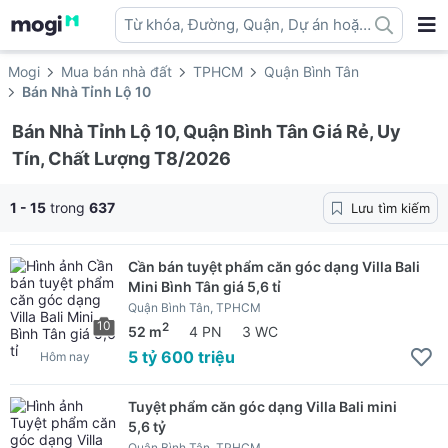
Từ khóa, Đường, Quận, Dự án hoặc
địa danh ...
Mogi
Mua bán nhà đất
TPHCM
Quận Bình Tân
Bán Nhà Tỉnh Lộ 10
Bán Nhà Tỉnh Lộ 10, Quận Bình Tân Giá Rẻ, Uy
Tín, Chất Lượng T8/2026
1 - 15
trong
637
Lưu tìm kiếm
Cần bán tuyệt phẩm căn góc dạng Villa Bali
Mini Bình Tân giá 5,6 tỉ
Quận Bình Tân, TPHCM
10
2
52 m
4 PN
3 WC
5 tỷ 600 triệu
Hôm nay
Tuyệt phẩm căn góc dạng Villa Bali mini
5,6 tỷ
Quận Bình Tân, TPHCM