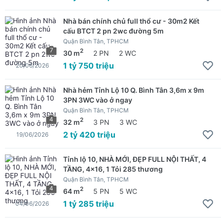
Nhà bán chính chủ full thổ cư - 30m2 Kết
cấu BTCT 2 pn 2wc đường 5m
Quận Bình Tân, TPHCM
7
2
30 m
2 PN
2 WC
1 tỷ 750 triệu
20/06/2026
Nhà hẻm Tỉnh Lộ 10 Q. Bình Tân 3,6m x 9m
3PN 3WC vào ở ngay
Quận Bình Tân, TPHCM
4
2
32 m
3 PN
3 WC
2 tỷ 420 triệu
19/06/2026
Tỉnh lộ 10, NHÀ MỚI, ĐẸP FULL NỘI THẤT, 4
TẦNG, 4x16, 1 Tỏi 285 thương
Quận Bình Tân, TPHCM
4
2
64 m
5 PN
5 WC
1 tỷ 285 triệu
04/06/2026