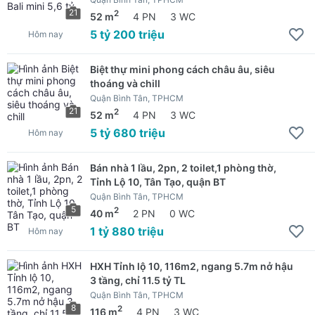
21
2
52 m
4 PN
3 WC
5 tỷ 200 triệu
Hôm nay
Biệt thự mini phong cách châu âu, siêu
thoáng và chill
Quận Bình Tân, TPHCM
21
2
52 m
4 PN
3 WC
5 tỷ 680 triệu
Hôm nay
Bán nhà 1 lầu, 2pn, 2 toilet,1 phòng thờ,
Tỉnh Lộ 10, Tân Tạo, quận BT
Quận Bình Tân, TPHCM
5
2
40 m
2 PN
0 WC
1 tỷ 880 triệu
Hôm nay
HXH Tỉnh lộ 10, 116m2, ngang 5.7m nở hậu
3 tầng, chỉ 11.5 tỷ TL
Quận Bình Tân, TPHCM
8
2
116 m
4 PN
3 WC