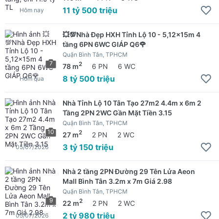
11 tỷ 500 triệu
Hôm nay
💥💯Nhà Đẹp HXH Tỉnh Lộ 10 - 5,12x15m 4
tầng 6PN 6WC GIÁP Q6🌹
Quận Bình Tân, TPHCM
7
2
78 m
6 PN
6 WC
8 tỷ 500 triệu
Hôm qua
Nhà Tỉnh Lộ 10 Tân Tạo 27m2 4.4m x 6m 2
Tầng 2PN 2WC Gần Mặt Tiền 3.15
Quận Bình Tân, TPHCM
10
2
27 m
2 PN
2 WC
3 tỷ 150 triệu
05/07/2026
Nhà 2 tầng 2PN Đường 29 Tên Lửa Aeon
Mall Bình Tân 3.2m x 7m Giá 2.98
Quận Bình Tân, TPHCM
9
2
22 m
2 PN
2 WC
2 tỷ 980 triệu
05/07/2026